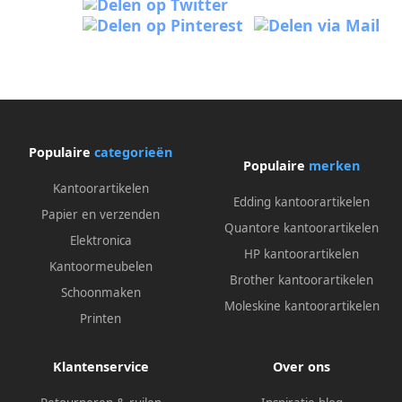
Populaire
categorieën
Populaire
merken
Kantoorartikelen
Edding kantoorartikelen
Papier en verzenden
Quantore kantoorartikelen
Elektronica
HP kantoorartikelen
Kantoormeubelen
Brother kantoorartikelen
Schoonmaken
Moleskine kantoorartikelen
Printen
Klantenservice
Over ons