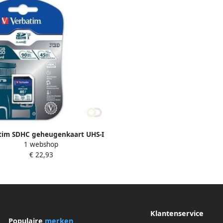
tim SDHC geheugenkaart UHS-I
1 webshop
klasse 10 32 GB
€ 22,93
Klantenservice
Populaire
merken