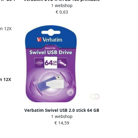
1 webshop
jewelcase
€ 0,63
n 12X
Verbatim Swivel USB 2.0 stick 64 GB
1 webshop
paars
€ 14,59