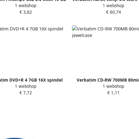
1 webshop
1 webshop
zwart
TB zwart
€ 3,82
€ 60,74
atim DVD+R 4 7GB 16X spindel
Verbatim CD-RW 700MB 80mi
1 webshop
1 webshop
25stuks
jewelcase
€ 7,72
€ 1,11