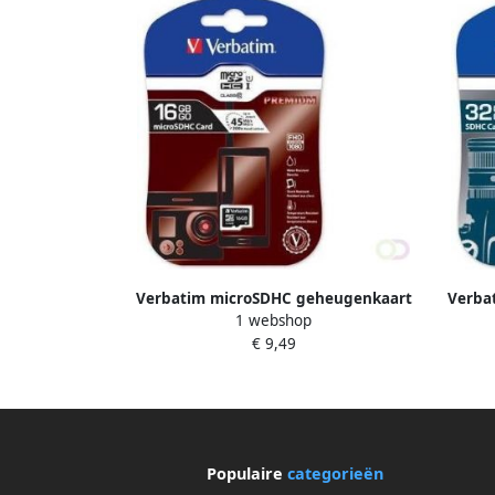
Verbatim microSDHC geheugenkaart
Verba
1 webshop
klasse 10 16 GB
€ 9,49
Populaire
categorieën