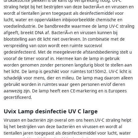
drukbezochte plekken is de kans op verspreiding hoog. UV-C
straling helpt bij het bestrijden van deze bacteriÃ«n en virussen en
wordt al tientallen jaren toegepast als desinfectiemiddel voor
lucht, water en oppervlakken inbijvoorbeeldde chemische en
voedselindustrie. De bandbreedte waarmee de lamp UV-C straling
afgeeft, breekt DNA af. BacteriÃ«n en virussen kunnen bij
blootstelling aan dit licht niet overleven. In combinatie met de
verspreiding van ozon wordt een ruimte succesvol
gedesinfecteerd. Met de meegeleverde afstandsbediening stelt u
vooraf de timer vooraf in. Hiermee kan de lamp in gebruik
worden genomen zonder personen langdurig bloot te stellen aan
het licht. De lamp is geschikt voor ruimtes tot150m2. UV-C licht is
schadelijk voor mens, dier en milieu. De lamp mag daarom alleen
gebruikt worden in ruimtes waar geen personen en/of dieren
aanwezig zijn. De lamp heeft een CE-markering en is Europees
gecertificeerd.
Uvix Lamp desinfectie UV C large
Virussen en bacteriën zijn overal om ons heen.UV-C straling helpt
bij het bestrijden van deze bacteriën en virussen en wordt al
tientallen jaren toegepast als desinfectiemiddel voor lucht, water