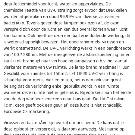
desinfectiemiddel voor lucht, water en oppervlaktes. De
chemische reactie van UV-C straling zorgt ervoor dat DNA cellen
worden afgebroken en dood 99.99% van diverse virussen en
bacteriÃ«n. Tevens geven deze lampen ook ozon af, de ozon
verspreid zich door de lucht en kan dus overal komen waar lucht
kan komen. Ook heeft de ozon een bacterie dodende werking, dit
is wetenschappelijk bewezen. Het dood schimmels, virussen en
werkt ontsmettend. De UV-C verlichting werkt in een bandbreedte
van 100 ? 280nm. Met de meegeleverde afstandsbediening timer
kunt u de brandtijd naar verhouding aanpassen o.b.v. het aantal
vierkante meters van uw ruimte. De lamp brand maximaal 1 uur.
Geschikt voor ruimtes tot 150m2. LET OP!!!! UV-C verlichting is
schadelijk voor mens, dier en milieu, het is dan ook van groot
belang dat de verlichting enkel gebruikt wordt in een ruimte
wanneer deze ruimte niet in gebruik is. Bij voorkeur aan het einde
van de dag wanneer iedereen naar huis gaat. De UV-C straling
i.c.m. ozon geeft ook een geur af, deze lucht is niet schadelijk.
Europese CE markering.
Virussen en bacteriÃ«n zijn overal om ons heen. De kans dat je
deze oploopt en verspreidt, is daarom aanwezig. Met name op