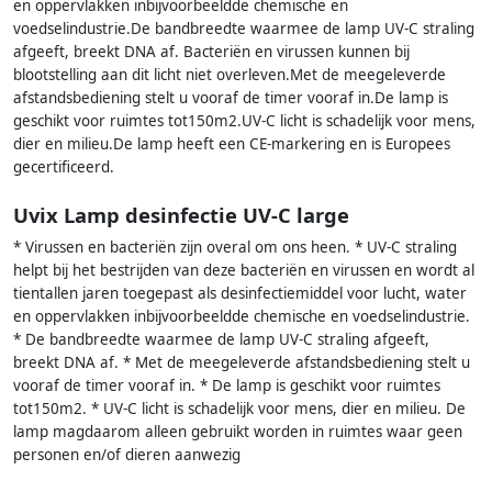
en oppervlakken inbijvoorbeeldde chemische en
voedselindustrie.De bandbreedte waarmee de lamp UV-C straling
afgeeft, breekt DNA af. Bacteriën en virussen kunnen bij
blootstelling aan dit licht niet overleven.Met de meegeleverde
afstandsbediening stelt u vooraf de timer vooraf in.De lamp is
geschikt voor ruimtes tot150m2.UV-C licht is schadelijk voor mens,
dier en milieu.De lamp heeft een CE-markering en is Europees
gecertificeerd.
Uvix Lamp desinfectie UV-C large
* Virussen en bacteriën zijn overal om ons heen. * UV-C straling
helpt bij het bestrijden van deze bacteriën en virussen en wordt al
tientallen jaren toegepast als desinfectiemiddel voor lucht, water
en oppervlakken inbijvoorbeeldde chemische en voedselindustrie.
* De bandbreedte waarmee de lamp UV-C straling afgeeft,
breekt DNA af. * Met de meegeleverde afstandsbediening stelt u
vooraf de timer vooraf in. * De lamp is geschikt voor ruimtes
tot150m2. * UV-C licht is schadelijk voor mens, dier en milieu. De
lamp magdaarom alleen gebruikt worden in ruimtes waar geen
personen en/of dieren aanwezig