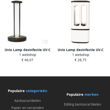
Uvix Lamp desinfectie UV-C
Uvix Lamp desinfectie UV-C
1 webshop
1 webshop
small
auto model
€ 66,07
€ 28,75
Populaire
categorieën
Populaire
merken
Kantoorartikelen
Edding kantoorartikelen
Papier en verzenden