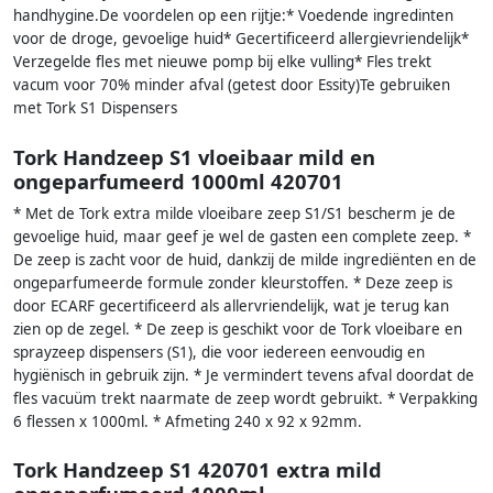
handhygine.De voordelen op een rijtje:* Voedende ingredinten
voor de droge, gevoelige huid* Gecertificeerd allergievriendelijk*
Verzegelde fles met nieuwe pomp bij elke vulling* Fles trekt
vacum voor 70% minder afval (getest door Essity)Te gebruiken
met Tork S1 Dispensers
Tork Handzeep S1 vloeibaar mild en
ongeparfumeerd 1000ml 420701
* Met de Tork extra milde vloeibare zeep S1/S1 bescherm je de
gevoelige huid, maar geef je wel de gasten een complete zeep. *
De zeep is zacht voor de huid, dankzij de milde ingrediënten en de
ongeparfumeerde formule zonder kleurstoffen. * Deze zeep is
door ECARF gecertificeerd als allervriendelijk, wat je terug kan
zien op de zegel. * De zeep is geschikt voor de Tork vloeibare en
sprayzeep dispensers (S1), die voor iedereen eenvoudig en
hygiënisch in gebruik zijn. * Je vermindert tevens afval doordat de
fles vacuüm trekt naarmate de zeep wordt gebruikt. * Verpakking
6 flessen x 1000ml. * Afmeting 240 x 92 x 92mm.
Tork Handzeep S1 420701 extra mild