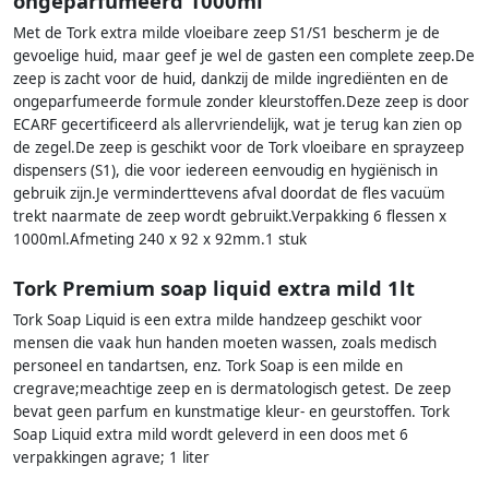
ongeparfumeerd 1000ml
Met de Tork extra milde vloeibare zeep S1/S1 bescherm je de
gevoelige huid, maar geef je wel de gasten een complete zeep.De
zeep is zacht voor de huid, dankzij de milde ingrediënten en de
ongeparfumeerde formule zonder kleurstoffen.Deze zeep is door
ECARF gecertificeerd als allervriendelijk, wat je terug kan zien op
de zegel.De zeep is geschikt voor de Tork vloeibare en sprayzeep
dispensers (S1), die voor iedereen eenvoudig en hygiënisch in
gebruik zijn.Je verminderttevens afval doordat de fles vacuüm
trekt naarmate de zeep wordt gebruikt.Verpakking 6 flessen x
1000ml.Afmeting 240 x 92 x 92mm.1 stuk
Tork Premium soap liquid extra mild 1lt
Tork Soap Liquid is een extra milde handzeep geschikt voor
mensen die vaak hun handen moeten wassen, zoals medisch
personeel en tandartsen, enz. Tork Soap is een milde en
cregrave;meachtige zeep en is dermatologisch getest. De zeep
bevat geen parfum en kunstmatige kleur- en geurstoffen. Tork
Soap Liquid extra mild wordt geleverd in een doos met 6
verpakkingen agrave; 1 liter