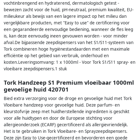
vochtinbrengend en hydraterend, dermatologisch getest -
bewezen zacht voor de huid, pH-neutraal, premium kwaliteit, EU-
milieukeur als bewijs van een lagere impact op het milieu dan
vergelijkbare producten, met "Easy to use" de certificering voor
een gegarandeerde eenvoudige bediening, wanneer de fles leeg
is, kan deze eenvoudig ineen gevouwen worden - voor minder
afval.De bijpassende zeepdispensers van het S1/S11-systeem van
Tork combineren hoge hygiënestandaarden met een maximale
efficiëntie op het gebied van verbruik, onderhoud en
kosten.Leveringsomvang: 1 x 1000ml - Voor Tork S1/S11 spray- en
vloeibare zeepdispensers.1 stuk
Tork Handzeep S1 Premium vloeibaar 1000ml
gevoelige huid 420701
Bied extra verzorging voor de droge en gevoelige huid met Tork
Vloeibare handzeep voor gevoelige huid. Deze parfum- en
kleurstofvrije zeep met huidherstellende ingredinten is geschikt
voor alle huidtypen en door de Europese stichting voor
allergieonderzoek (ECARF) gecertificeerd als allergievriendelijk.
Het is te gebruiken in Tork Vloeibare- en Sprayzeepdispensers.
Deze zijn Easy to Use-gecertificeerd en bevorderen een goede