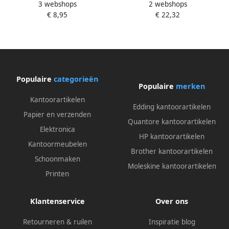
3 webshops
2 webshops
mild geparfurmeerd parelwit
vloeibaar 1000ml 420401
€ 8,95
€ 22,32
1000ml 420501
Populaire
categorieën
Populaire
merken
Kantoorartikelen
Edding kantoorartikelen
Papier en verzenden
Quantore kantoorartikelen
Elektronica
HP kantoorartikelen
Kantoormeubelen
Brother kantoorartikelen
Schoonmaken
Moleskine kantoorartikelen
Printen
Klantenservice
Over ons
Retourneren & ruilen
Inspiratie blog