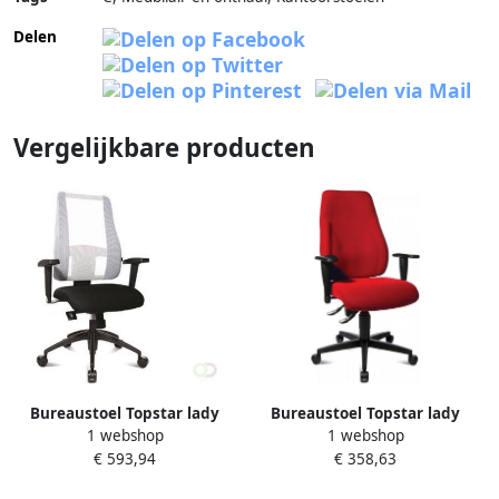
Delen
Vergelijkbare producten
Bureaustoel Topstar lady
Bureaustoel Topstar lady
1 webshop
1 webshop
sitness deluxe zwart wit
sitness rood
€ 593,94
€ 358,63