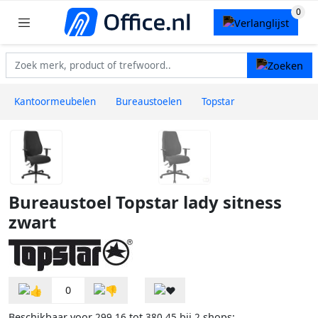
Kantoormeubelen
Bureaustoelen
Topstar
Bureaustoel Topstar lady sitness
zwart
0
Beschikbaar voor
tot
bij
shops:
299,16
380,45
2