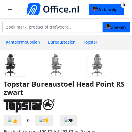
Kantoormeubelen
Bureaustoelen
Topstar
Topstar Bureaustoel Head Point RS
zwart
0
Beschikbaar voor
tot
bij
shops:
320,82
497,83
2