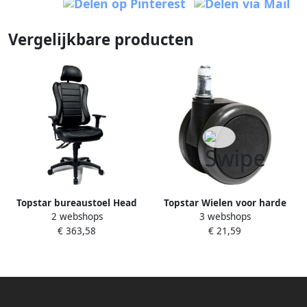
Vergelijkbare producten
Topstar bureaustoel Head
Topstar Wielen voor harde
2 webshops
3 webshops
Point RS zwart
bodem diameter 65 mm pak
€ 363,58
€ 21,59
van 5 stuks