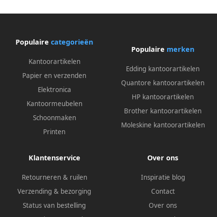
zeskantschacht en
massieveÂ stalenÂ kap(21250
)
Populaire
categorieën
Populaire
merken
Kantoorartikelen
Edding kantoorartikelen
Papier en verzenden
Quantore kantoorartikelen
Elektronica
HP kantoorartikelen
Kantoormeubelen
Brother kantoorartikelen
Schoonmaken
Moleskine kantoorartikelen
Printen
Klantenservice
Over ons
Retourneren & ruilen
Inspiratie blog
Verzending & bezorging
Contact
Status van bestelling
Over ons