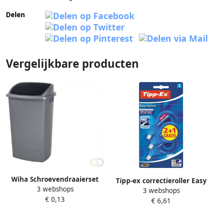
Delen
Vergelijkbare producten
Wiha Schroevendraaierset
Tipp-ex correctieroller Easy
3 webshops
SoftFinish sleufkop
3 webshops
Correct blister van 3 stuks (2
€ 0,13
Â PhillipsÂ 6
€ 6,61
+ 1 gratis)
deligÂ metÂ doorgaande