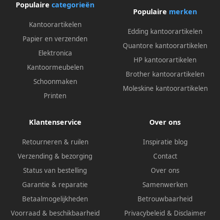
Populaire
categorieën
Populaire
merken
Kantoorartikelen
Edding kantoorartikelen
Papier en verzenden
Quantore kantoorartikelen
Elektronica
HP kantoorartikelen
Kantoormeubelen
Brother kantoorartikelen
Schoonmaken
Moleskine kantoorartikelen
Printen
Klantenservice
Over ons
Retourneren & ruilen
Inspiratie blog
Verzending & bezorging
Contact
Status van bestelling
Over ons
Garantie & reparatie
Samenwerken
Betaalmogelijkheden
Betrouwbaarheid
Voorraad & beschikbaarheid
Privacybeleid
&
Disclaimer