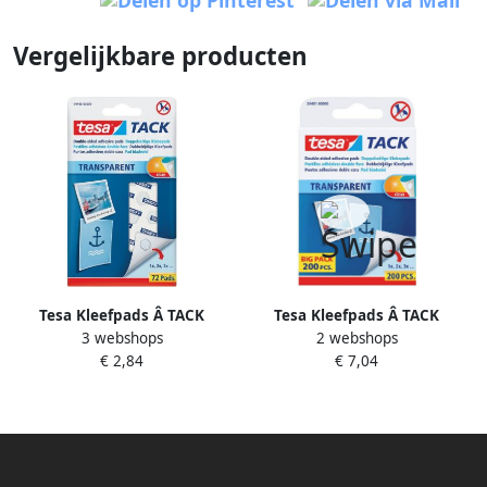
Vergelijkbare producten
Tesa Kleefpads Â TACK
Tesa Kleefpads Â TACK
3 webshops
2 webshops
dubbelzijdig transparant 72
dubbelzijdig transparant 200
€ 2,84
€ 7,04
stuks
stuks 200 stuks