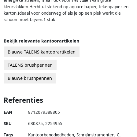
energieke streken, maar ook voor het vullen van grote
kleurvlakken.Hecht uitstekend op aquarelpapier, tekenpapier en
karton.Ideaal voor onderweg of als je op een plek werkt die
schoon moet blijven.1 stuk
Bekijk relevante kantoorartikelen
Blauwe TALENS kantoorartikelen
TALENS brushpennen
Blauwe brushpennen
Referenties
EAN
8712079388805
SKU
630875
,
2254955
Tags
Kantoorbenodigdheden, Schrijfinstrumenten, C,