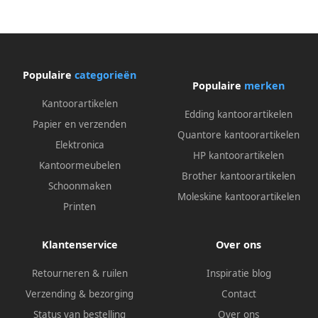
Populaire
categorieën
Populaire
merken
Kantoorartikelen
Edding kantoorartikelen
Papier en verzenden
Quantore kantoorartikelen
Elektronica
HP kantoorartikelen
Kantoormeubelen
Brother kantoorartikelen
Schoonmaken
Moleskine kantoorartikelen
Printen
Klantenservice
Over ons
Retourneren & ruilen
Inspiratie blog
Verzending & bezorging
Contact
Status van bestelling
Over ons