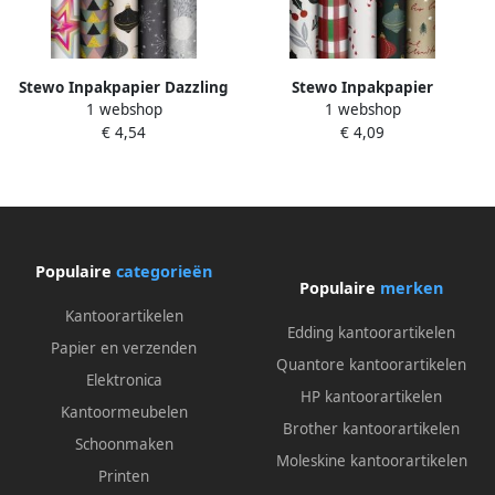
Stewo Inpakpapier Dazzling
Stewo Inpakpapier
1 webshop
1 webshop
Yule 200x70cm assorti
Traditional Day 200x70cm
€ 4,54
€ 4,09
assorti
Populaire
categorieën
Populaire
merken
Kantoorartikelen
Edding kantoorartikelen
Papier en verzenden
Quantore kantoorartikelen
Elektronica
HP kantoorartikelen
Kantoormeubelen
Brother kantoorartikelen
Schoonmaken
Moleskine kantoorartikelen
Printen