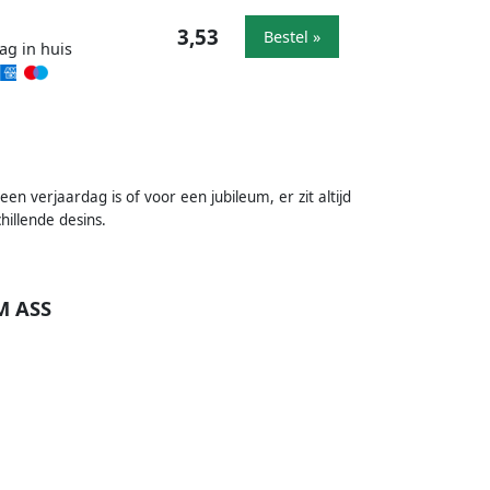
3,53
Bestel »
ag in huis
en verjaardag is of voor een jubileum, er zit altijd
hillende desins.
M ASS