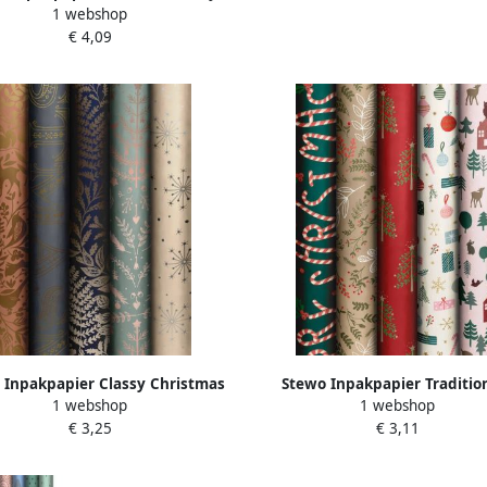
1 webshop
200x70cm assorti
€ 4,09
 Inpakpapier Classy Christmas
Stewo Inpakpapier Traditio
1 webshop
1 webshop
70cm doos Ã 60 stuks assorti
200x70cm doos Ã 60 stuks as
€ 3,25
€ 3,11