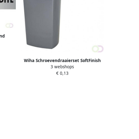
end
ite
Wiha Schroevendraaierset SoftFinish
3 webshops
sleufkop Â PhillipsÂ 6
€ 0,13
deligÂ metÂ doorgaande
zeskantschacht en
massieveÂ stalenÂ kap(21250 )