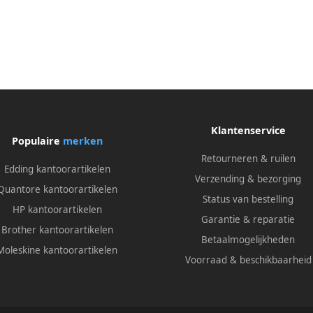
Klantenservice
Populaire
merken
Retourneren & ruilen
Edding kantoorartikelen
Verzending & bezorging
Quantore kantoorartikelen
Status van bestelling
HP kantoorartikelen
Garantie & reparatie
Brother kantoorartikelen
Betaalmogelijkheden
Moleskine kantoorartikelen
Voorraad & beschikbaarheid