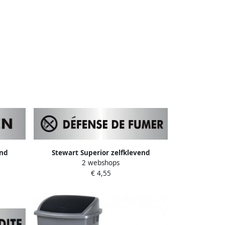
end
Stewart Superior zelfklevend
2 webshops
r
pictogram dÃ©fense de fumer
€ 4,55