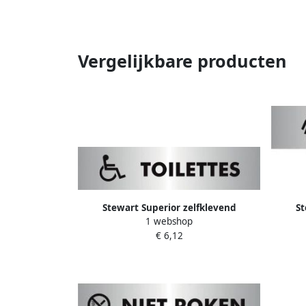
Vergelijkbare producten
Stewart Superior zelfklevend
St
1 webshop
pictogram toilettes pour handicapÃ©s
pic
€ 6,12