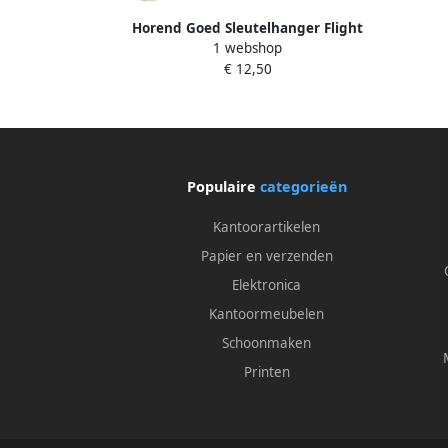
Horend Goed Sleutelhanger Flight
1 webshop
Crew Piloot Stewardess Steward
€ 12,50
Populaire
categorieën
Kantoorartikelen
Papier en verzenden
Elektronica
Kantoormeubelen
Schoonmaken
Printen