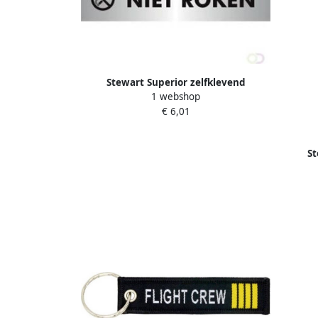
Stewart Superior zelfklevend
1 webshop
pictogram niet roken
€ 6,01
St