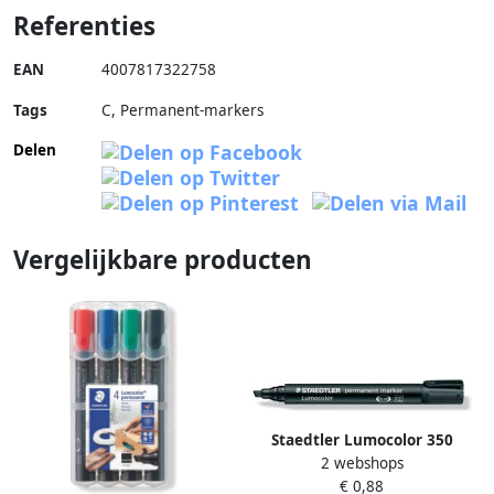
Referenties
EAN
4007817322758
Tags
C, Permanent-markers
Delen
Vergelijkbare producten
Staedtler Lumocolor 350
2 webshops
permanent marker schuine
€ 0,88
punt 2 5 mm zwart