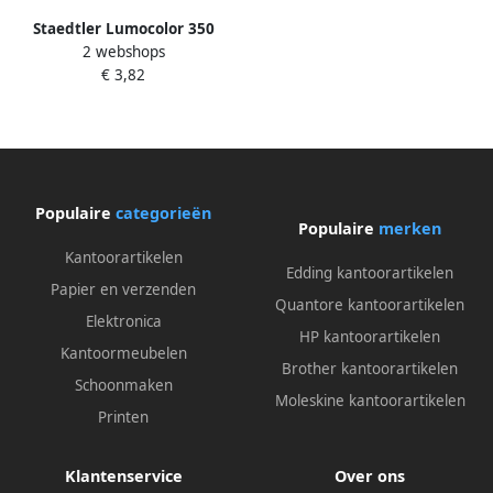
Staedtler Lumocolor 350
2 webshops
permanent marker schuine
€ 3,82
punt 2 5 mm etui van 4 stuks
in geassorteerde kleu
Populaire
categorieën
Populaire
merken
Kantoorartikelen
Edding kantoorartikelen
Papier en verzenden
Quantore kantoorartikelen
Elektronica
HP kantoorartikelen
Kantoormeubelen
Brother kantoorartikelen
Schoonmaken
Moleskine kantoorartikelen
Printen
Klantenservice
Over ons