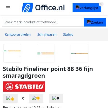
Kantoorartikelen
Schrijfwaren
Stabilo
Stabilo Fineliner point 88 36 fijn
smaragdgroen
0
Beschikbaar vanaf
bij
shops:
0,67
3