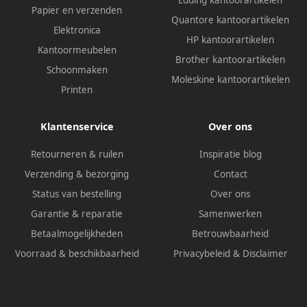
Edding kantoorartikelen
Papier en verzenden
Quantore kantoorartikelen
Elektronica
HP kantoorartikelen
Kantoormeubelen
Brother kantoorartikelen
Schoonmaken
Moleskine kantoorartikelen
Printen
Klantenservice
Over ons
Retourneren & ruilen
Inspiratie blog
Verzending & bezorging
Contact
Status van bestelling
Over ons
Garantie & reparatie
Samenwerken
Betaalmogelijkheden
Betrouwbaarheid
Voorraad & beschikbaarheid
Privacybeleid
&
Disclaimer