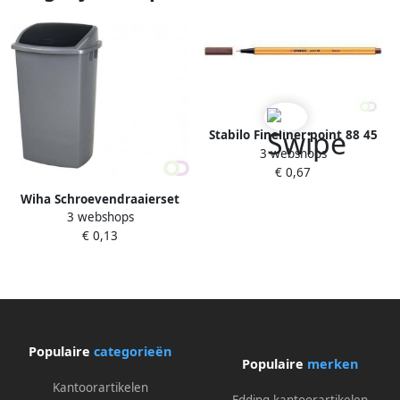
Stabilo Fineliner point 88 45
3 webshops
fijn bruin
€ 0,67
Wiha Schroevendraaierset
3 webshops
SoftFinish sleufkop
€ 0,13
Â PhillipsÂ 6
deligÂ metÂ doorgaande
zeskantschacht en
massieveÂ stalenÂ kap(21250
)
Populaire
categorieën
Populaire
merken
Kantoorartikelen