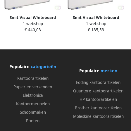
Smit Visual Whiteboard
Smit Visual Whiteboard
1 webshop
1 webshop
Design profiel 16mm
Design profiel 16mm
€ 440,03
€ 185,53
emailstaal wit 180x120 cm
emailstaal wit 100x100 cm
Populaire
categorieën
Populaire
merken
Kantoorartikelen
Edding kantoorartikelen
Papier en verzenden
Quantore kantoorartikelen
Elektronica
HP kantoorartikelen
Kantoormeubelen
Brother kantoorartikelen
Schoonmaken
Moleskine kantoorartikelen
Printen