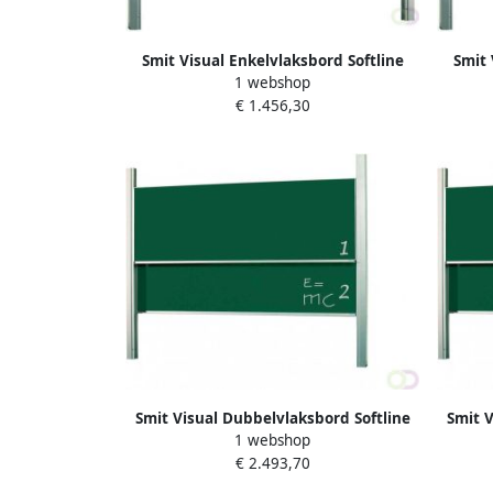
Smit Visual Enkelvlaksbord Softline
Smit 
1 webshop
profiel 19mm hoogteverstelbaar
pro
€ 1.456,30
kolommen email groen
Smit Visual Dubbelvlaksbord Softline
Smit V
1 webshop
profiel 19mm hoogteverstelbaar
pro
€ 2.493,70
kolommen email groen