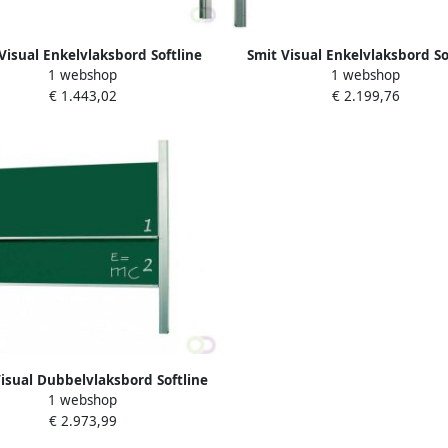
Visual Enkelvlaksbord Softline
Smit Visual Enkelvlaksbord So
1 webshop
1 webshop
fiel 19mm hoogteverstelbaar
profiel 19mm hoogteverstel
€ 1.443,02
€ 2.199,76
kolommen email groen
kolommen email groen
isual Dubbelvlaksbord Softline
1 webshop
fiel 19mm hoogteverstelbaar
€ 2.973,99
kolommen email groen