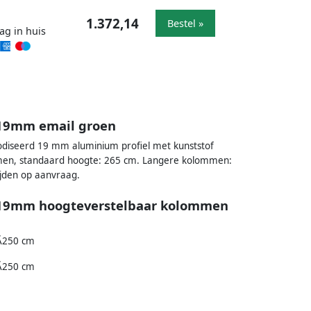
1.372,14
Bestel »
ag in huis
l 19mm email groen
anodiseerd 19 mm aluminium profiel met kunststof
men, standaard hoogte: 265 cm. Langere kolommen:
tijden op aanvraag.
el 19mm hoogteverstelbaar kolommen
Ã250 cm
Ã250 cm