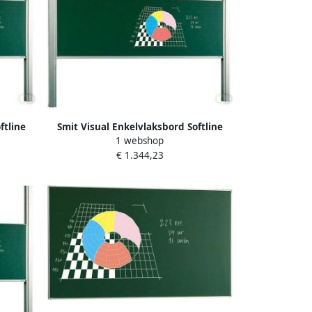
ftline
Smit Visual Enkelvlaksbord Softline
1 webshop
baar
profiel 19mm hoogteverstelbaar
€ 1.344,23
kolommen email groen