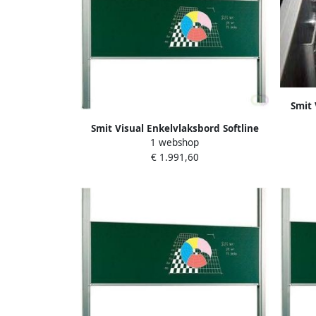
Smit 
pro
Smit Visual Enkelvlaksbord Softline
1 webshop
profiel 19mm hoogteverstelbaar
€ 1.991,60
kolommen email groen