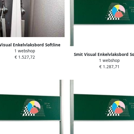
Visual Enkelvlaksbord Softline
1 webshop
fiel 19mm hoogteverstelbaar
Smit Visual Enkelvlaksbord So
€ 1.527,72
kolommen email groen
1 webshop
profiel 19mm hoogteverstel
€ 1.287,71
kolommen email groen