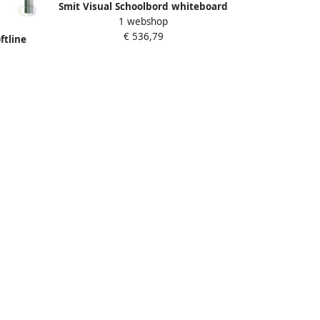
Smit Visual Schoolbord whiteboard
1 webshop
emailstaal Groen 120x200 cm
€ 536,79
ftline
baar