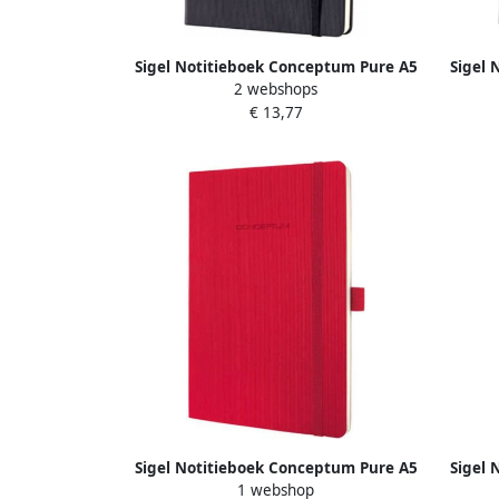
Sigel Notitieboek Conceptum Pure A5
Sigel 
2 webshops
zwart blanco hardcover. Genummerde
z
€ 13,77
pagina's inhoudsopgave sluiting
Genumm
d.m.v.
Sigel Notitieboek Conceptum Pure A5
Sigel 
1 webshop
rood 5mm ruit softcover. Genummerde
z