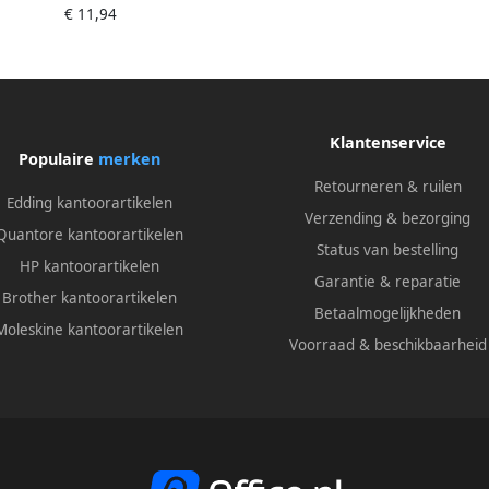
€ 11,94
erde pagina's inhoudsopgave
sluiting d.m.v.
Klantenservice
Populaire
merken
Retourneren & ruilen
Edding kantoorartikelen
Verzending & bezorging
Quantore kantoorartikelen
Status van bestelling
HP kantoorartikelen
Garantie & reparatie
Brother kantoorartikelen
Betaalmogelijkheden
Moleskine kantoorartikelen
Voorraad & beschikbaarheid