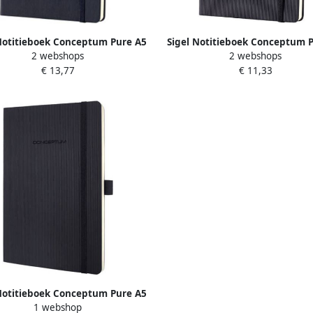
Notitieboek Conceptum Pure A5
Sigel Notitieboek Conceptum 
2 webshops
2 webshops
wart gelinieerd hardcover.
zwart gelinieerd hardcove
€ 13,77
€ 11,33
erde pagina's inhoudsopgave
Genummerde pagina's inhoud
sluiting d.m.v.
sluiting d.m.v.
Notitieboek Conceptum Pure A5
1 webshop
wart gelinieerd softcover.