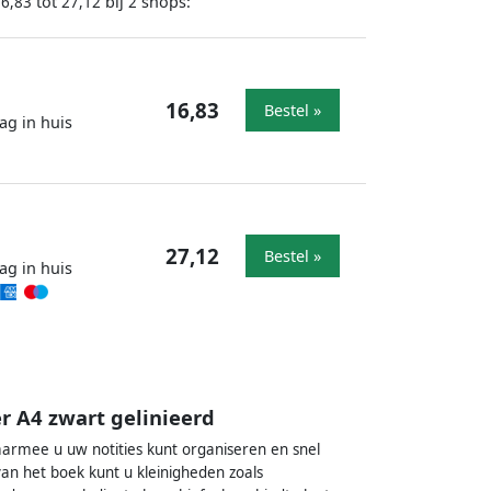
tot
bij
shops:
16,83
27,12
2
16,83
Bestel »
ag in huis
27,12
Bestel »
ag in huis
r A4 zwart gelinieerd
rmee u uw notities kunt organiseren en snel
van het boek kunt u kleinigheden zoals