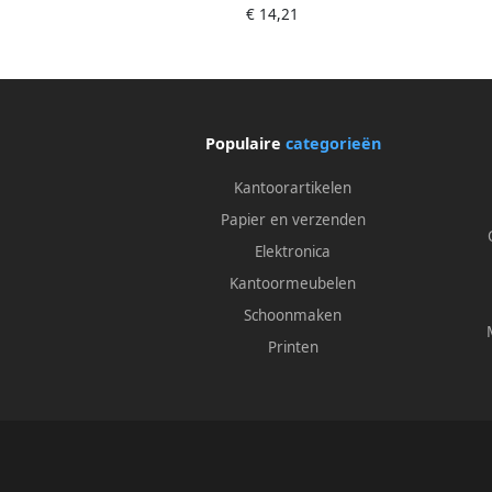
€ 14,21
pagina's inhoudsopgave sluiting
Genumm
d.m.v.
Populaire
categorieën
Kantoorartikelen
Papier en verzenden
Elektronica
Kantoormeubelen
Schoonmaken
Printen