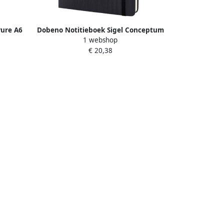
Pure A6
Dobeno Notitieboek Sigel Conceptum
1 webshop
r.
Pure hardcover tablet formaat zwart
€ 20,38
sopgave
gelinieerd