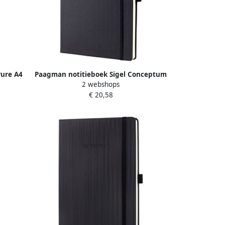
Pure A4
Paagman notitieboek Sigel Conceptum
2 webshops
r.
Pure hardcover A4+ zwart gelinieerd
€ 20,58
sopgave