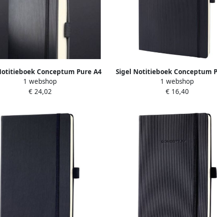
Notitieboek Conceptum Pure A4
Sigel Notitieboek Conceptum 
1 webshop
1 webshop
art hardcover.genummerde
zwart gelinieerd softcove
€ 24,02
€ 16,40
na's inhoudsopgave sluiting
Genummerde pagina's inhoud
d.m.v. elastiek lus
sluiting d.m.v.