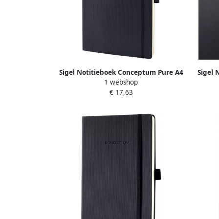
Sigel Notitieboek Conceptum Pure A4
Sigel 
1 webshop
zwart 5mm ruit softcover.
zw
€ 17,63
Genummerde pagina's inhoudsopgave
pagi
sluiting d.m.v.