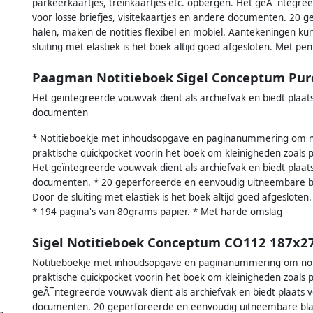
parkeerkaartjes, treinkaartjes etc. opbergen. Het geÃ¯ntegree
voor losse briefjes, visitekaartjes en andere documenten. 20 ge
halen, maken de notities flexibel en mobiel. Aantekeningen ku
sluiting met elastiek is het boek altijd goed afgesloten. Met pen
Paagman Notitieboek Sigel Conceptum Pure
Het geïntegreerde vouwvak dient als archiefvak en biedt plaats 
documenten
* Notitieboekje met inhoudsopgave en paginanummering om noti
praktische quickpocket voorin het boek om kleinigheden zoals p
Het geïntegreerde vouwvak dient als archiefvak en biedt plaats 
documenten. * 20 geperforeerde en eenvoudig uitneembare blad
Door de sluiting met elastiek is het boek altijd goed afgeslote
* 194 pagina's van 80grams papier. * Met harde omslag
Sigel Notitieboek Conceptum CO112 187x2
Notitieboekje met inhoudsopgave en paginanummering om notit
praktische quickpocket voorin het boek om kleinigheden zoals p
geÃ¯ntegreerde vouwvak dient als archiefvak en biedt plaats voo
documenten. 20 geperforeerde en eenvoudig uitneembare bladz