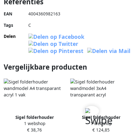
Referenties
EAN
4004360982163
Tags
C
Delen
Vergelijkbare producten
Sigel folderhouder
Sigel folderhouder
1 webshop
1 webshop
wandmodel A4 transparant
wandmodel 3xA4
€ 38,76
€ 124,85
acryl 1 vak
transparant acryl