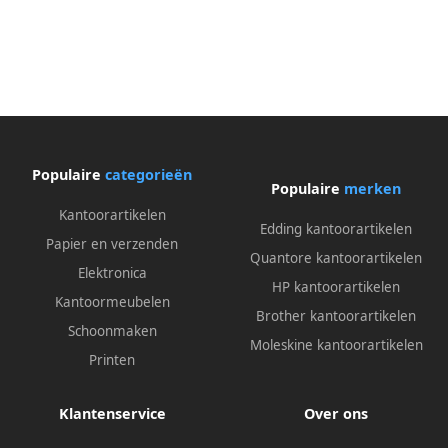
Populaire
categorieën
Populaire
merken
Kantoorartikelen
Edding kantoorartikelen
Papier en verzenden
Quantore kantoorartikelen
Elektronica
HP kantoorartikelen
Kantoormeubelen
Brother kantoorartikelen
Schoonmaken
Moleskine kantoorartikelen
Printen
Klantenservice
Over ons