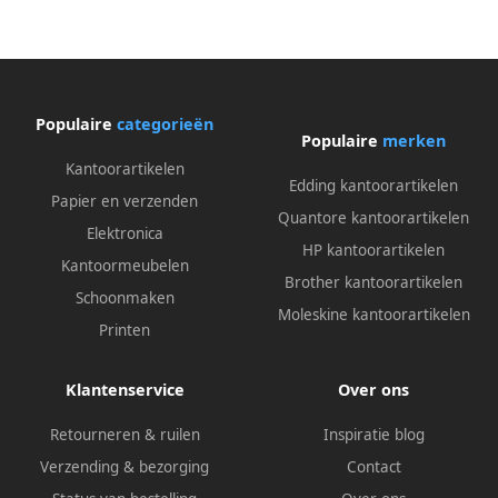
Populaire
categorieën
Populaire
merken
Kantoorartikelen
Edding kantoorartikelen
Papier en verzenden
Quantore kantoorartikelen
Elektronica
HP kantoorartikelen
Kantoormeubelen
Brother kantoorartikelen
Schoonmaken
Moleskine kantoorartikelen
Printen
Klantenservice
Over ons
Retourneren & ruilen
Inspiratie blog
Verzending & bezorging
Contact