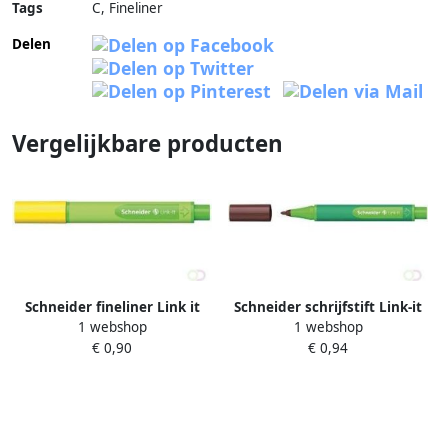
Tags
C, Fineliner
Delen
Vergelijkbare producten
Schneider fineliner Link it
Schneider schrijfstift Link-it
1 webshop
1 webshop
goudgeel
topaasbruin
€ 0,90
€ 0,94