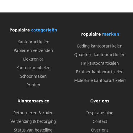
Populaire
categorieën
Populaire
merken
Kantoorartikelen
Edding kantoorartikelen
Papier en verzenden
Quantore kantoorartikelen
Elektronica
HP kantoorartikelen
Kantoormeubelen
Brother kantoorartikelen
Schoonmaken
Moleskine kantoorartikelen
Printen
Klantenservice
Over ons
Retourneren & ruilen
Inspiratie blog
Verzending & bezorging
Contact
Status van bestelling
Over ons