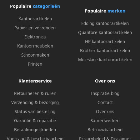
Populaire
categorieën
Populaire
merken
Kantoorartikelen
Edding kantoorartikelen
Papier en verzenden
Quantore kantoorartikelen
Elektronica
HP kantoorartikelen
Kantoormeubelen
Brother kantoorartikelen
Schoonmaken
Moleskine kantoorartikelen
Printen
Klantenservice
Over ons
Retourneren & ruilen
Inspiratie blog
Verzending & bezorging
Contact
Status van bestelling
Over ons
Garantie & reparatie
Samenwerken
Betaalmogelijkheden
Betrouwbaarheid
Voorraad & beschikbaarheid
Privacybeleid
&
Disclaimer