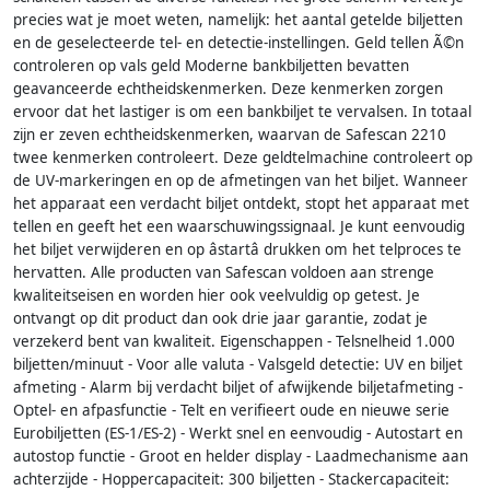
precies wat je moet weten, namelijk: het aantal getelde biljetten
en de geselecteerde tel- en detectie-instellingen. Geld tellen Ã©n
controleren op vals geld Moderne bankbiljetten bevatten
geavanceerde echtheidskenmerken. Deze kenmerken zorgen
ervoor dat het lastiger is om een bankbiljet te vervalsen. In totaal
zijn er zeven echtheidskenmerken, waarvan de Safescan 2210
twee kenmerken controleert. Deze geldtelmachine controleert op
de UV-markeringen en op de afmetingen van het biljet. Wanneer
het apparaat een verdacht biljet ontdekt, stopt het apparaat met
tellen en geeft het een waarschuwingssignaal. Je kunt eenvoudig
het biljet verwijderen en op âstartâ drukken om het telproces te
hervatten. Alle producten van Safescan voldoen aan strenge
kwaliteitseisen en worden hier ook veelvuldig op getest. Je
ontvangt op dit product dan ook drie jaar garantie, zodat je
verzekerd bent van kwaliteit. Eigenschappen - Telsnelheid 1.000
biljetten/minuut - Voor alle valuta - Valsgeld detectie: UV en biljet
afmeting - Alarm bij verdacht biljet of afwijkende biljetafmeting -
Optel- en afpasfunctie - Telt en verifieert oude en nieuwe serie
Eurobiljetten (ES-1/ES-2) - Werkt snel en eenvoudig - Autostart en
autostop functie - Groot en helder display - Laadmechanisme aan
achterzijde - Hoppercapaciteit: 300 biljetten - Stackercapaciteit: