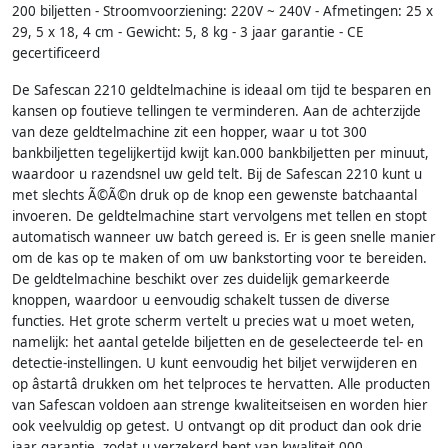
200 biljetten - Stroomvoorziening: 220V ~ 240V - Afmetingen: 25 x
29, 5 x 18, 4 cm - Gewicht: 5, 8 kg - 3 jaar garantie - CE
gecertificeerd
De Safescan 2210 geldtelmachine is ideaal om tijd te besparen en
kansen op foutieve tellingen te verminderen. Aan de achterzijde
van deze geldtelmachine zit een hopper, waar u tot 300
bankbiljetten tegelijkertijd kwijt kan.000 bankbiljetten per minuut,
waardoor u razendsnel uw geld telt. Bij de Safescan 2210 kunt u
met slechts Ã©Ã©n druk op de knop een gewenste batchaantal
invoeren. De geldtelmachine start vervolgens met tellen en stopt
automatisch wanneer uw batch gereed is. Er is geen snelle manier
om de kas op te maken of om uw bankstorting voor te bereiden.
De geldtelmachine beschikt over zes duidelijk gemarkeerde
knoppen, waardoor u eenvoudig schakelt tussen de diverse
functies. Het grote scherm vertelt u precies wat u moet weten,
namelijk: het aantal getelde biljetten en de geselecteerde tel- en
detectie-instellingen. U kunt eenvoudig het biljet verwijderen en
op âstartâ drukken om het telproces te hervatten. Alle producten
van Safescan voldoen aan strenge kwaliteitseisen en worden hier
ook veelvuldig op getest. U ontvangt op dit product dan ook drie
jaar garantie, zodat u verzekerd bent van kwaliteit.000