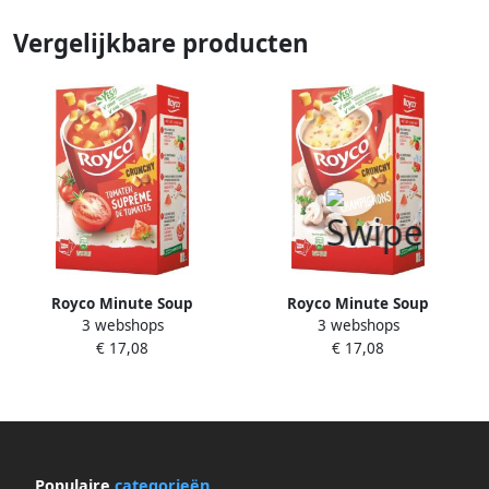
Vergelijkbare producten
Royco Minute Soup
Royco Minute Soup
3 webshops
3 webshops
tomatensuprême met
champignons pak van 20
€ 17,08
€ 17,08
croutons pak van 20 zakjes
zakjes
Populaire
categorieën