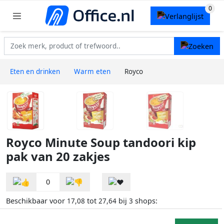
Eten en drinken
Warm eten
Royco
Royco Minute Soup tandoori kip
pak van 20 zakjes
0
Beschikbaar voor
tot
bij
shops:
17,08
27,64
3