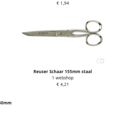
€ 1,94
Reuser Schaar 155mm staal
1 webshop
linkshandig
€ 4,21
230mm