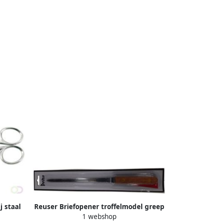
 staal
Reuser Briefopener troffelmodel greep
1 webshop
hout