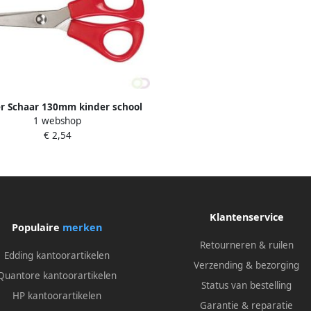
r Schaar 130mm kinder school
1 webshop
assorti
€ 2,54
Klantenservice
Populaire
merken
Retourneren & ruilen
Edding kantoorartikelen
Verzending & bezorging
Quantore kantoorartikelen
Status van bestelling
HP kantoorartikelen
Garantie & reparatie