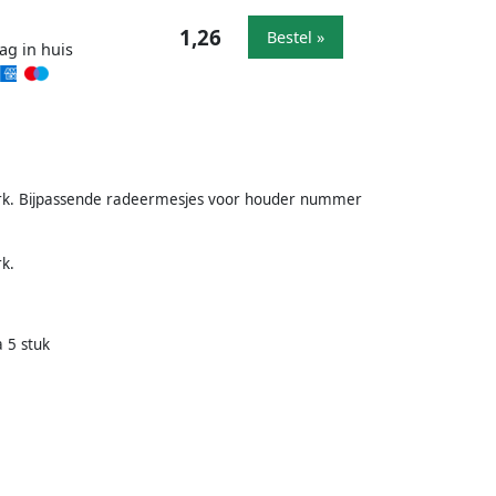
1,26
Bestel »
ag in huis
werk. Bijpassende radeermesjes voor houder nummer
rk.
 5 stuk