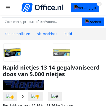
Kantoorartikelen
Nietmachines
Rapid
Rapid nietjes 13 14 gegalvaniseerd
doos van 5.000 nietjes
0
Beschikbaar voor
tot
bij
shops:
15,84
18,56
2