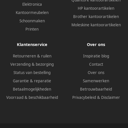
Quantore kantoorartikelen
Elektronica
HP kantoorartikelen
Kantoormeubelen
Brother kantoorartikelen
Schoonmaken
Moleskine kantoorartikelen
Printen
Klantenservice
Over ons
Retourneren & ruilen
Inspiratie blog
Verzending & bezorging
Contact
Status van bestelling
Over ons
Garantie & reparatie
Samenwerken
Betaalmogelijkheden
Betrouwbaarheid
Voorraad & beschikbaarheid
Privacybeleid
&
Disclaimer