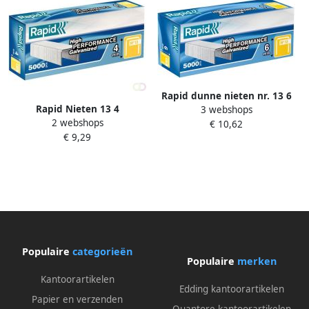
Rapid dunne nieten nr. 13 6
Rapid Nieten 13 4
3 webshops
gegalvaniseerd doos van
2 webshops
gegalvaniseerd standaard
€ 10,62
5000 stuks
€ 9,29
5000 stuks
Populaire
categorieën
Populaire
merken
Kantoorartikelen
Edding kantoorartikelen
Papier en verzenden