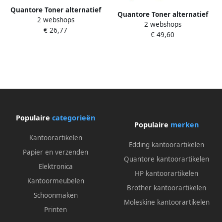
Quantore Toner alternatief
Quantore Toner alternatief
2 webshops
tbv Ricoh 841504 zwart
2 webshops
tbv Ricoh 841507 geel
€ 26,77
€ 49,60
Populaire
categorieën
Populaire
merken
Kantoorartikelen
Edding kantoorartikelen
Papier en verzenden
Quantore kantoorartikelen
Elektronica
HP kantoorartikelen
Kantoormeubelen
Brother kantoorartikelen
Schoonmaken
Moleskine kantoorartikelen
Printen