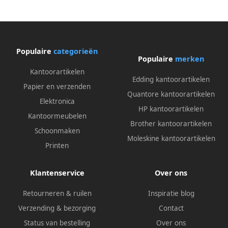
Populaire
categorieën
Populaire
merken
Kantoorartikelen
Edding kantoorartikelen
Papier en verzenden
Quantore kantoorartikelen
Elektronica
HP kantoorartikelen
Kantoormeubelen
Brother kantoorartikelen
Schoonmaken
Moleskine kantoorartikelen
Printen
Klantenservice
Over ons
Retourneren & ruilen
Inspiratie blog
Verzending & bezorging
Contact
Status van bestelling
Over ons