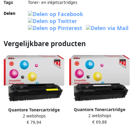
Tags
Toner- en inkjetcartridges
Delen
Vergelijkbare producten
Quantore Tonercartridge
Quantore Tonercartridge
2 webshops
alternatief tbv HP W2210A
2 webshops
alternatief tbv HP W2212X
€ 69,88
zwart
€ 79,94
geel