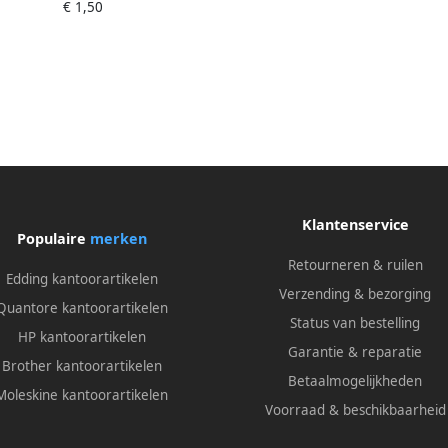
€ 1,50
Klantenservice
Populaire
merken
Retourneren & ruilen
Edding kantoorartikelen
Verzending & bezorging
Quantore kantoorartikelen
Status van bestelling
HP kantoorartikelen
Garantie & reparatie
Brother kantoorartikelen
Betaalmogelijkheden
Moleskine kantoorartikelen
Voorraad & beschikbaarheid