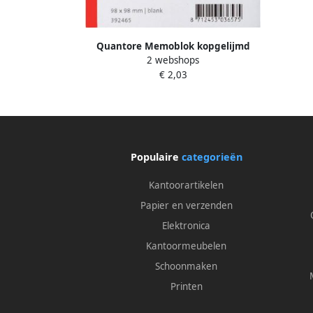
Quantore Memoblok kopgelijmd
2 webshops
98x98mm 900 vel
€ 2,03
Populaire
categorieën
Kantoorartikelen
Papier en verzenden
Elektronica
Kantoormeubelen
Schoonmaken
Printen