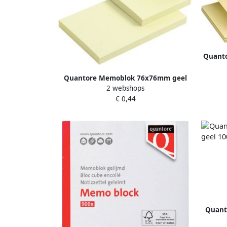
Quant
Quantore Memoblok 76x76mm geel
2 webshops
100 vel
€ 0,44
Quant