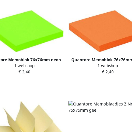
ore Memoblok 76x76mm neon
Quantore Memoblok 76x76m
1 webshop
1 webshop
groen 100 vel
oranje 100 vel
€ 2,40
€ 2,40