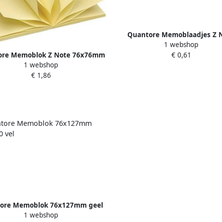
Quantore Memoblaadjes Z 
1 webshop
75x75mm geel
€ 0,61
ore Memoblok Z Note 76x76mm
1 webshop
geel
€ 1,86
ore Memoblok 76x127mm geel
1 webshop
100 vel