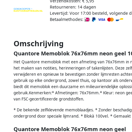
Verzendkosten: € 5,95
Retourneren: 14 dagen
Levertijd: Voor 17:00 besteld, volgende d
Betaalmethodes:
Omschrijving
Quantore Memoblok 76x76mm neon geel 10
Het Quantore memoblok met een afmeting van 76x76mm in neo
het maken van notities, herinneringen of takenlijsten. Deze ze
verwijderen en opnieuw te bevestigen zonder lijmresten achter t
gebruik op elke ondergrond, zowel thuis, op kantoor als onde
biedt dit memoblok een duurzame en milieuvriendelijke oplossing
gebruik.Kenmerken:* Afmetingen: 76x76mm.* Kleur: neon geel
van FSC-gecertificeerde grondstoffen.
* De bekende zelfklevende memoblaadjes. * Zonder beschadigi
ondergrond door speciale lijmrand. * Blokà 100vel. * Gemaakt 
Quantore Memoblok 76x76mm neon geel