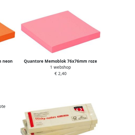
m neon
Quantore Memoblok 76x76mm roze
1 webshop
100 vel
€ 2,40