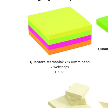
Quant
Quantore Memoblok 76x76mm neon
2 webshops
kleuren assorti 4 kleuren 400 vel
€ 1,65