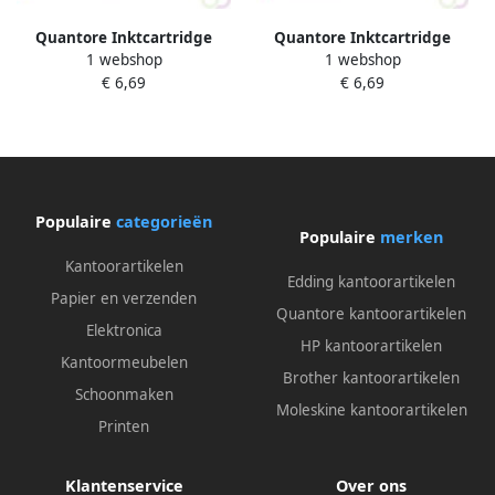
Quantore Inktcartridge
Quantore Inktcartridge
1 webshop
1 webshop
alternatief tbv Epson
alternatief tbv Epson
€ 6,69
€ 6,69
T790240 blauw
T790340 rood
Populaire
categorieën
Populaire
merken
Kantoorartikelen
Edding kantoorartikelen
Papier en verzenden
Quantore kantoorartikelen
Elektronica
HP kantoorartikelen
Kantoormeubelen
Brother kantoorartikelen
Schoonmaken
Moleskine kantoorartikelen
Printen
Klantenservice
Over ons