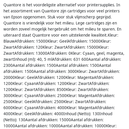
Quantore is het voordeligste alternatief voor printersupplies. In
het assortiment van Quantore zijn cartridges voor veel printers
van Epson opgenomen. Stuk voor stuk vlijmscherp geprijsd.
Quantore is vriendelijk voor het milieu. Lege cartridges zijn en
worden zoveel mogelijk hergebruikt om het milieu te sparen. En
uiteraard staat Quantore voor een uitstekende kwaliteit.Kleur:
BlauwAfdrukken: 15000Kleur: GeelAfdrukken: 15000Kleur:
ZwartAfdrukken: 120Kleur: ZwartAfdrukken: 15000Kleur:
ZwartAfdrukken: 13000Afdrukken: 0Kleur: Cyaan, geel, magenta,
zwartInhoud (ml): 40, 5 mlAfdrukken: 631 600Aantal afdrukken:
2300Aantal afdrukken: 1500Aantal afdrukken: 1500Aantal
afdrukken: 1500Aantal afdrukken: 3000Kleur: ZwartAfdrukken:
20000Kleur: GeelAfdrukken: 1200Kleur: MagentaAfdrukken:
1200Kleur: CyaanAfdrukken: 1200Kleur: ZwartAfdrukken:
1200Kleur: ZwartAfdrukken: 8500Kleur: ZwartAfdrukken:
3000Kleur: CyaanAfdrukken: 2500Kleur: MagentaAfdrukken:
2500Kleur: GeelAfdrukken: 2500Kleur: ZwartAfdrukken:
6000Kleur: CyaanAfdrukken: 4000Kleur: MagentaAfdrukken:
4000Kleur: GeelAfdrukken: 4000Inhoud (Netto): 130Inhoud
(Netto): 130Aantal afdrukken: 15000Aantal afdrukken:
10000Aantal afdrukken: 10000Aantal afdrukken: 10000Kleur: