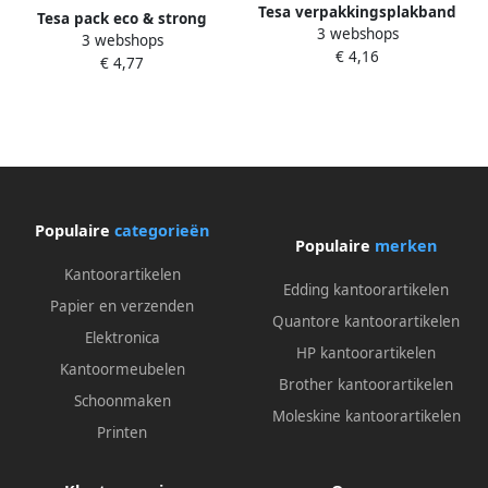
Tesa verpakkingsplakband
Tesa pack eco & strong
3 webshops
Paper ft 50 mm x 50 m
3 webshops
ecoLogo ft 50 mm x 66 m PP
€ 4,16
papier bruin
€ 4,77
transparant
Populaire
categorieën
Populaire
merken
Kantoorartikelen
Edding kantoorartikelen
Papier en verzenden
Quantore kantoorartikelen
Elektronica
HP kantoorartikelen
Kantoormeubelen
Brother kantoorartikelen
Schoonmaken
Moleskine kantoorartikelen
Printen