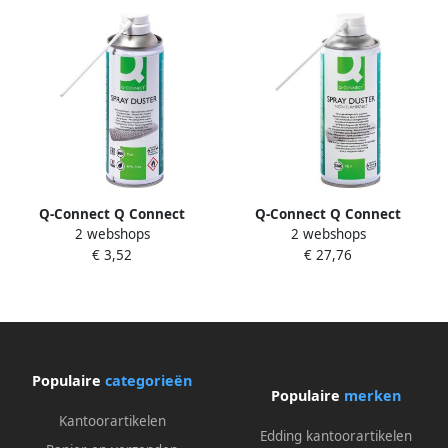
Q-Connect Q Connect
Q-Connect Q Connect
2 webshops
2 webshops
persluchtreiniger HFC free
onontvlambare
€ 3,52
€ 27,76
400 ml
persluchtreiniger spuitbus
van 300 ml
Populaire
categorieën
Populaire
merken
Kantoorartikelen
Edding kantoorartikelen