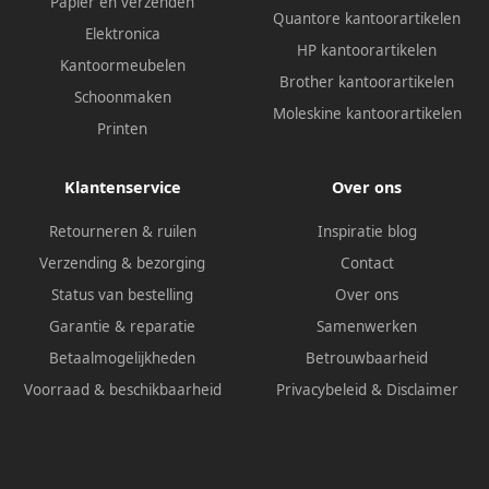
Papier en verzenden
Quantore kantoorartikelen
Elektronica
HP kantoorartikelen
Kantoormeubelen
Brother kantoorartikelen
Schoonmaken
Moleskine kantoorartikelen
Printen
Klantenservice
Over ons
Retourneren & ruilen
Inspiratie blog
Verzending & bezorging
Contact
Status van bestelling
Over ons
Garantie & reparatie
Samenwerken
Betaalmogelijkheden
Betrouwbaarheid
Voorraad & beschikbaarheid
Privacybeleid
&
Disclaimer