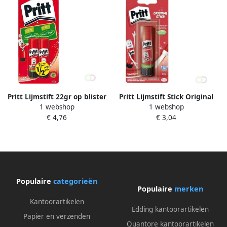
Pritt Lijmstift 22gr op blister
Pritt Lijmstift Stick Original
1 webshop
1 webshop
2e halve prijs blister à 2
22gr op blister
€ 4,76
€ 3,04
stuks
Populaire
categorieën
Populaire
merken
Kantoorartikelen
Edding kantoorartikelen
Papier en verzenden
Quantore kantoorartikelen