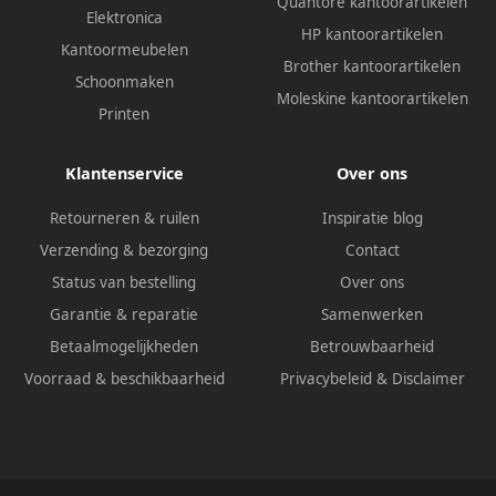
Quantore kantoorartikelen
Elektronica
HP kantoorartikelen
Kantoormeubelen
Brother kantoorartikelen
Schoonmaken
Moleskine kantoorartikelen
Printen
Klantenservice
Over ons
Retourneren & ruilen
Inspiratie blog
Verzending & bezorging
Contact
Status van bestelling
Over ons
Garantie & reparatie
Samenwerken
Betaalmogelijkheden
Betrouwbaarheid
Voorraad & beschikbaarheid
Privacybeleid
&
Disclaimer