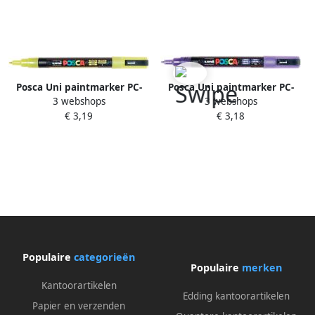
Posca Uni paintmarker PC-
Posca Uni paintmarker PC-
3 webshops
3 webshops
3ML 1 5 mm glitter geel
3ML 1 5 mm glitter violet
€ 3,19
€ 3,18
Populaire
categorieën
Populaire
merken
Kantoorartikelen
Edding kantoorartikelen
Papier en verzenden