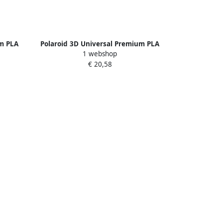
um PLA
Polaroid 3D Universal Premium PLA
1 webshop
filament 1 kg zwart
€ 20,58