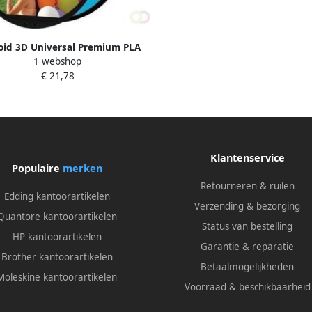
oid 3D Universal Premium PLA
1 webshop
filament 1 kg lichtblauw
€ 21,78
Klantenservice
Populaire
merken
Retourneren & ruilen
Edding kantoorartikelen
Verzending & bezorging
Quantore kantoorartikelen
Status van bestelling
HP kantoorartikelen
Garantie & reparatie
Brother kantoorartikelen
Betaalmogelijkheden
Moleskine kantoorartikelen
Voorraad & beschikbaarheid