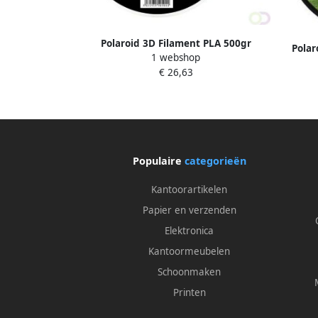
Polaroid 3D Filament PLA 500gr
Polar
1 webshop
meerkleurig
€ 26,63
Populaire
categorieën
Kantoorartikelen
Papier en verzenden
Elektronica
Kantoormeubelen
Schoonmaken
Printen