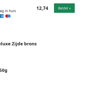
12,74
Bestel »
ag in huis
luxe Zijde brons
250g