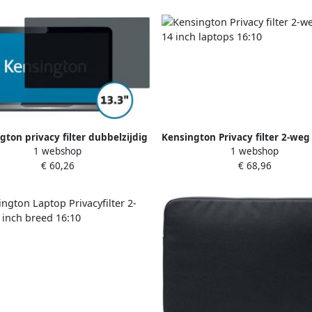
gton privacy filter dubbelzijdig
Kensington Privacy filter 2-weg
1 webshop
1 webshop
jderbaar voor laptops van 13 3
inch laptops 16:10
€ 60,26
€ 68,96
inch 16 10