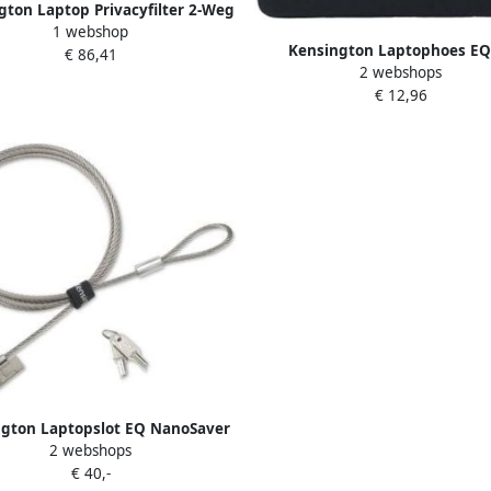
gton Laptop Privacyfilter 2-Weg
1 webshop
17 inch breed 16:10
Kensington Laptophoes EQ
€ 86,41
2 webshops
€ 12,96
gton Laptopslot EQ NanoSaver
2 webshops
2.0 met sleutel
€ 40,-