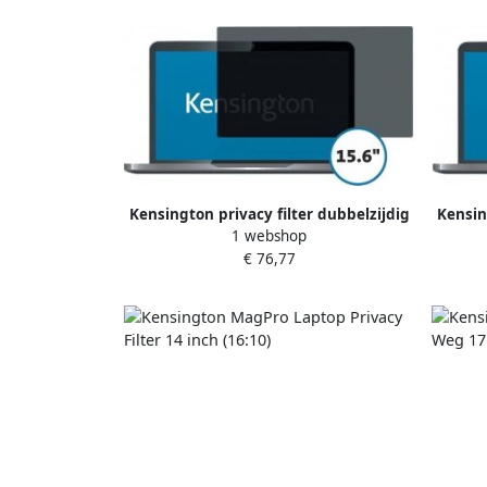
Kensington privacy filter dubbelzijdig
Kensin
1 webshop
verwijderbaar voor laptops van 15 6
verwi
€ 76,77
inch 16 9