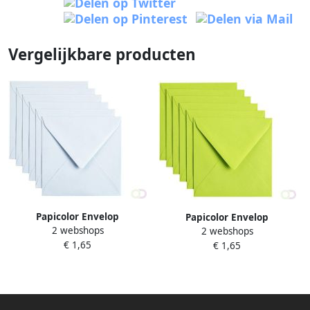
Vergelijkbare producten
Papicolor Envelop
Papicolor Envelop
2 webshops
140x140mm babyblauw pak
2 webshops
140x140mm appelgroen pak
€ 1,65
Ã 6 stuks
€ 1,65
Ã 6 stuks