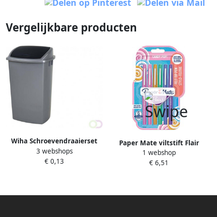
Vergelijkbare producten
Wiha Schroevendraaierset
Paper Mate viltstift Flair
3 webshops
SoftFinish sleufkop
1 webshop
Candypop blister met 6
€ 0,13
Â PhillipsÂ 6
€ 6,51
stuks in geassorteerde
deligÂ metÂ doorgaande
kleuren
zeskantschacht en
massieveÂ stalenÂ kap(21250
)