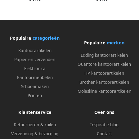
A4 uit PP 20 tassen
A4 uit PP 40 tassen blauw
transparant
Populaire
categorieën
Populaire
merken
Kantoorartikelen
Edding kantoorartikelen
Papier en verzenden
Quantore kantoorartikelen
Elektronica
HP kantoorartikelen
Kantoormeubelen
Brother kantoorartikelen
Schoonmaken
Moleskine kantoorartikelen
Printen
Klantenservice
Over ons
Retourneren & ruilen
Inspiratie blog
Verzending & bezorging
Contact