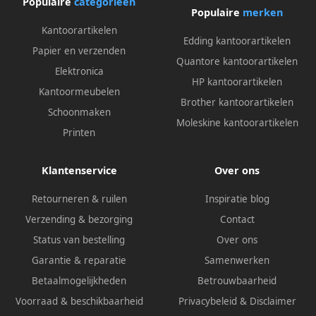
Populaire
categorieën
Populaire
merken
Kantoorartikelen
Edding kantoorartikelen
Papier en verzenden
Quantore kantoorartikelen
Elektronica
HP kantoorartikelen
Kantoormeubelen
Brother kantoorartikelen
Schoonmaken
Moleskine kantoorartikelen
Printen
Klantenservice
Over ons
Retourneren & ruilen
Inspiratie blog
Verzending & bezorging
Contact
Status van bestelling
Over ons
Garantie & reparatie
Samenwerken
Betaalmogelijkheden
Betrouwbaarheid
Voorraad & beschikbaarheid
Privacybeleid
&
Disclaimer