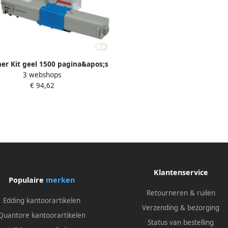
ner Kit geel 1500 pagina&apos;s
3 webshops
44973533
€ 94,62
Klantenservice
Populaire
merken
Retourneren & ruilen
Edding kantoorartikelen
Verzending & bezorging
Quantore kantoorartikelen
Status van bestelling