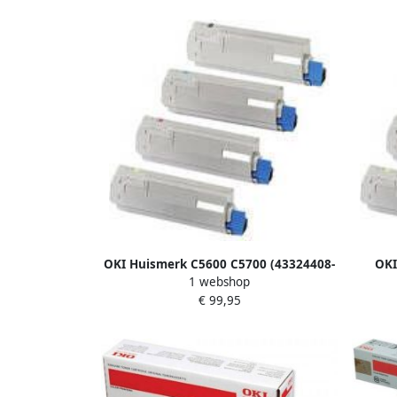
OKI Huismerk C5600 C5700 (43324408-
OKI
1 webshop
43381905) Toners Multipack (zwart + 3
44469
€ 99,95
kleuren)