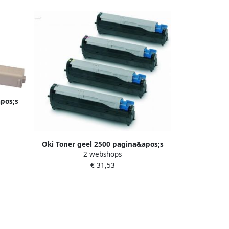
apos;s
Oki Toner geel 2500 pagina&apos;s
2 webshops
43459329
€ 31,53