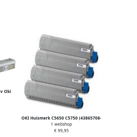
bv Oki
OKI Huismerk C5650 C5750 (43865708-
1 webshop
43872307) Toners Multipack (zwart + 3
€ 99,95
kleuren)