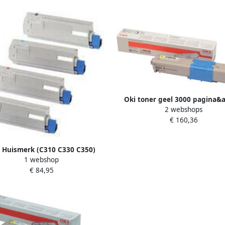
Oki toner geel 3000 pagina&
2 webshops
OEM: 46508709
€ 160,36
 Huismerk (C310 C330 C350)
1 webshop
704-44469803 Toners Multipack
€ 84,95
(zwart + 3 kleuren)