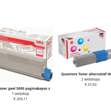
Quantore Toner alternatief t
2 webshops
44469704 geel
€ 37,63
oner geel 5000 pagina&apos s
1 webshop
43324421
€ 200,11