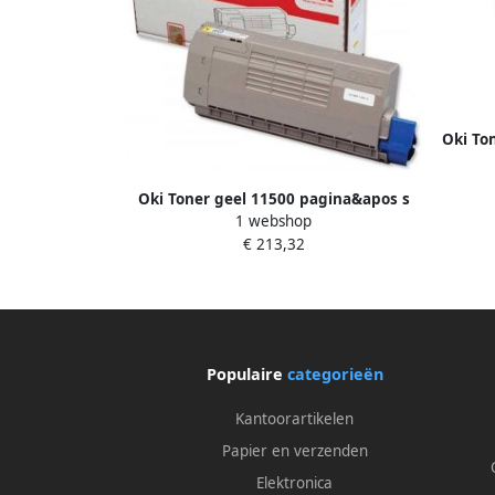
Oki To
Oki Toner geel 11500 pagina&apos s
1 webshop
44318605
€ 213,32
Populaire
categorieën
Kantoorartikelen
Papier en verzenden
Elektronica