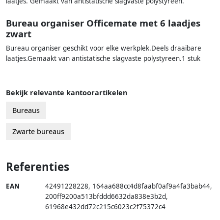
laatjes. Gemaakt van antistatische slagvaste polystyreen.
Bureau organiser Officemate met 6 laadjes
zwart
Bureau organiser geschikt voor elke werkplek.Deels draaibare
laatjes.Gemaakt van antistatische slagvaste polystyreen.1 stuk
Bekijk relevante kantoorartikelen
Bureaus
Zwarte bureaus
Referenties
EAN
42491228228
,
164aa688cc4d8faabf0af9a4fa3bab44
,
200ff9200a513bfddd6632da838e3b2d
,
61968e432dd72c215c6023c2f75372c4