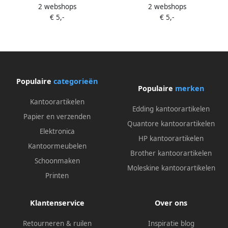
2 webshops
2 webshops
Oic 93340 160x120mm zwart
Oic 93344 160x120mm grijs
€ 5,-
€ 5,-
Populaire
categorieën
Populaire
merken
Kantoorartikelen
Edding kantoorartikelen
Papier en verzenden
Quantore kantoorartikelen
Elektronica
HP kantoorartikelen
Kantoormeubelen
Brother kantoorartikelen
Schoonmaken
Moleskine kantoorartikelen
Printen
Klantenservice
Over ons
Retourneren & ruilen
Inspiratie blog