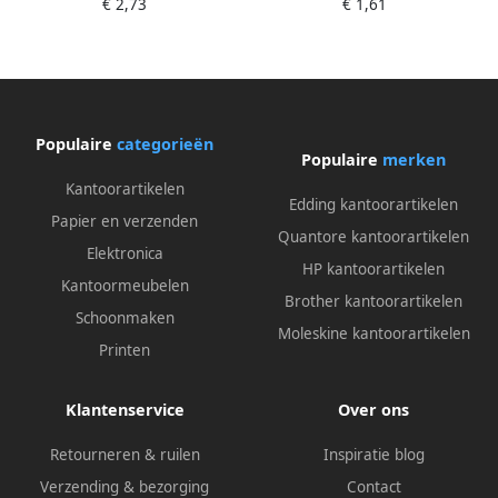
€ 2,73
€ 1,61
op blister met dispenser
rollen
Populaire
categorieën
Populaire
merken
Kantoorartikelen
Edding kantoorartikelen
Papier en verzenden
Quantore kantoorartikelen
Elektronica
HP kantoorartikelen
Kantoormeubelen
Brother kantoorartikelen
Schoonmaken
Moleskine kantoorartikelen
Printen
Klantenservice
Over ons
Retourneren & ruilen
Inspiratie blog
Verzending & bezorging
Contact