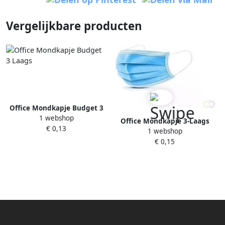
Vergelijkbare producten
Office Mondkapje Budget 3
1 webshop
Laags
Office Mondkapje 3-Laags
€ 0,13
1 webshop
type IIR blauw
€ 0,15