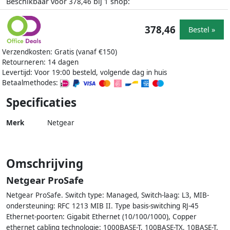
Beschikbaar voor
bij
shop:
378,46
1
378,46
Bestel »
Verzendkosten: Gratis (vanaf €150)
Retourneren: 14 dagen
Levertijd: Voor 19:00 besteld, volgende dag in huis
Betaalmethodes:
Specificaties
Merk
Netgear
Omschrijving
Netgear ProSafe
Netgear ProSafe. Switch type: Managed, Switch-laag: L3, MIB-
ondersteuning: RFC 1213 MIB II. Type basis-switching RJ-45
Ethernet-poorten: Gigabit Ethernet (10/100/1000), Copper
ethernet cabling technologie: 1000BASE-T, 100BASE-TX, 10BASE-T.