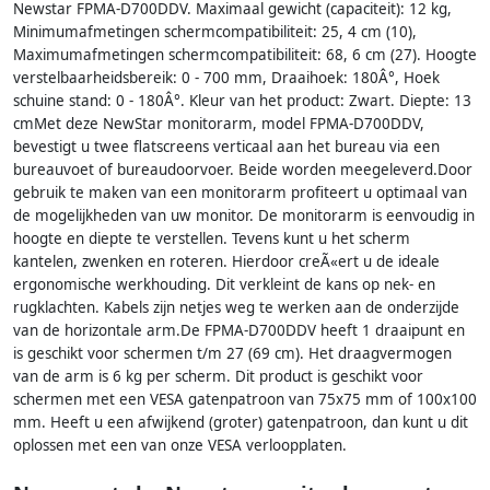
Newstar FPMA-D700DDV. Maximaal gewicht (capaciteit): 12 kg,
Minimumafmetingen schermcompatibiliteit: 25, 4 cm (10),
Maximumafmetingen schermcompatibiliteit: 68, 6 cm (27). Hoogte
verstelbaarheidsbereik: 0 - 700 mm, Draaihoek: 180Â°, Hoek
schuine stand: 0 - 180Â°. Kleur van het product: Zwart. Diepte: 13
cmMet deze NewStar monitorarm, model FPMA-D700DDV,
bevestigt u twee flatscreens verticaal aan het bureau via een
bureauvoet of bureaudoorvoer. Beide worden meegeleverd.Door
gebruik te maken van een monitorarm profiteert u optimaal van
de mogelijkheden van uw monitor. De monitorarm is eenvoudig in
hoogte en diepte te verstellen. Tevens kunt u het scherm
kantelen, zwenken en roteren. Hierdoor creÃ«ert u de ideale
ergonomische werkhouding. Dit verkleint de kans op nek- en
rugklachten. Kabels zijn netjes weg te werken aan de onderzijde
van de horizontale arm.De FPMA-D700DDV heeft 1 draaipunt en
is geschikt voor schermen t/m 27 (69 cm). Het draagvermogen
van de arm is 6 kg per scherm. Dit product is geschikt voor
schermen met een VESA gatenpatroon van 75x75 mm of 100x100
mm. Heeft u een afwijkend (groter) gatenpatroon, dan kunt u dit
oplossen met een van onze VESA verloopplaten.