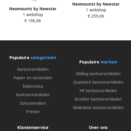
Neomounts by Newstar
Neomounts by Newstar
1 webshop
FPMA D700DD4 flat panel
1 webshop
Monitorarm Neomounts
€ 259,06
bureau steun
€ 196,96
D700DD 2x19-30"op voet
zwart
Populaire
categorieën
Populaire
merken
Kantoorartikelen
Edding kantoorartikelen
Papier en verzenden
Quantore kantoorartikelen
Elektronica
HP kantoorartikelen
Kantoormeubelen
Brother kantoorartikelen
Schoonmaken
Moleskine kantoorartikelen
Printen
Klantenservice
Over ons