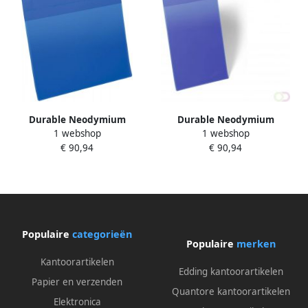
Durable Neodymium
Durable Neodymium
1 webshop
1 webshop
magnetische documenthoes
magnetische documenthoes
€ 90,94
€ 90,94
A4 liggend formaat
A4 staand formaat
Donkerblauw
Donkerblauw
Populaire
categorieën
Populaire
merken
Kantoorartikelen
Edding kantoorartikelen
Papier en verzenden
Quantore kantoorartikelen
Elektronica