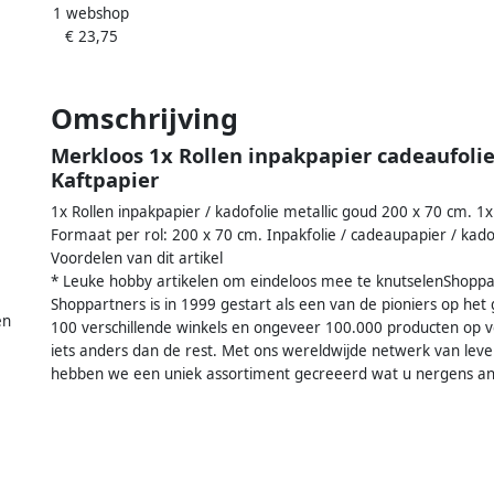
1 webshop
pier zwart met etikettten 200 x
€ 23,75
70 cm Kaftpapier
Omschrijving
Merkloos 1x Rollen inpakpapier cadeaufolie
Kaftpapier
1x Rollen inpakpapier / kadofolie metallic goud 200 x 70 cm. 1x 
Formaat per rol: 200 x 70 cm. Inpakfolie / cadeaupapier / kado
Voordelen van dit artikel
* Leuke hobby artikelen om eindeloos mee te knutselenShoppa
Shoppartners is in 1999 gestart als een van de pioniers op he
en
100 verschillende winkels en ongeveer 100.000 producten op v
iets anders dan de rest. Met ons wereldwijde netwerk van leve
hebben we een uniek assortiment gecreeerd wat u nergens and