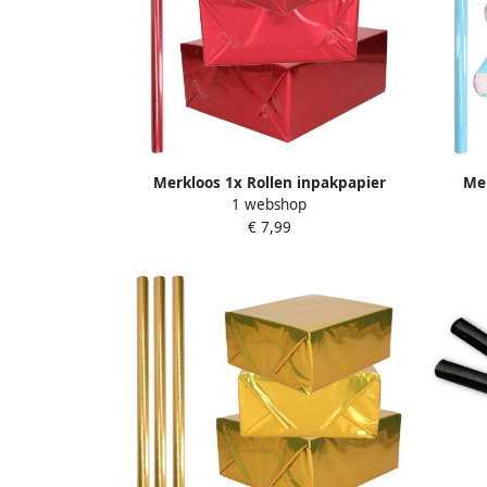
Merkloos 1x Rollen inpakpapier
Mer
1 webshop
cadeaufolie metallic rood 200 x 70 cm
school
€ 7,99
Kaftpapier