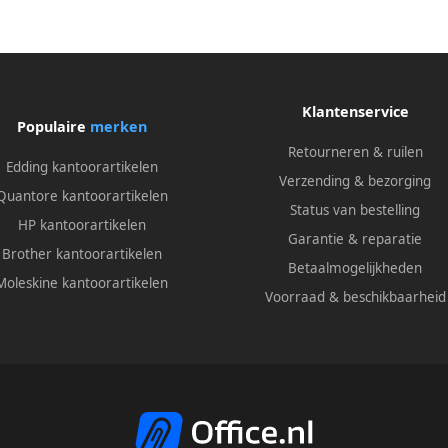
Klantenservice
Populaire
merken
Retourneren & ruilen
Edding kantoorartikelen
Verzending & bezorging
Quantore kantoorartikelen
Status van bestelling
HP kantoorartikelen
Garantie & reparatie
Brother kantoorartikelen
Betaalmogelijkheden
Moleskine kantoorartikelen
Voorraad & beschikbaarheid