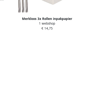
lie 500
Merkloos 3x Rollen inpakpapier
1 webshop
cadeaufolie metallic zilver 200 x 70 cm
€ 14,75
Kaftpapier