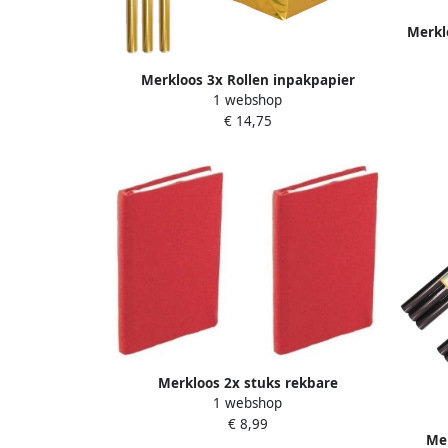
Merkl
glan
Merkloos 3x Rollen inpakpapier
1 webshop
cadeaufolie metallic goud 200 x 70 cm
€ 14,75
Kaftpapier
Merkloos 2x stuks rekbare
1 webshop
schoolboeken hoezen rood A5
€ 8,99
Kaftpapier
Mer