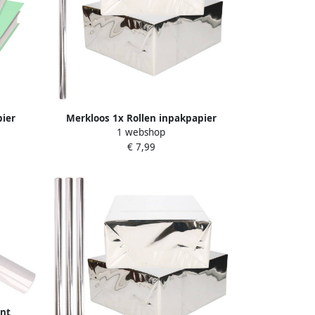
pier
Merkloos 1x Rollen inpakpapier
1 webshop
l groen
cadeaufolie metallic zilver 200 x 70 cm
€ 7,99
Kaftpapier
ant