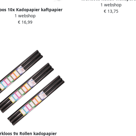
1 webshop
boekenkaft kaftfolie lamineerfo
oos 10x Kadopapier kaftpapier
€ 13,75
x 45 cm Kaftpapier
1 webshop
zend zwart 200 x 70 cm rollen
€ 16,99
Kaftpapier
kloos 9x Rollen kadopapier