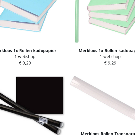
kloos 1x Rollen kadopapier
Merkloos 1x Rollen kadopa
1 webshop
1 webshop
boeken kaftpapier pastel blauw
schoolboeken kaftpapier paste
€ 9,29
€ 9,29
200 x 70 cm Kaftpapier
200 x 70 cm Kaftpapier
Merkloos Rollen Transpar