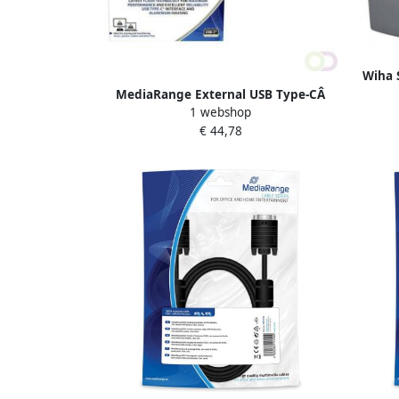
Wiha 
MediaRange External USB Type-CÂ
1 webshop
solid state drive 120GB silver
€ 44,78
mas