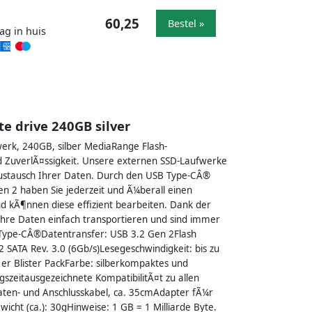
60,25
Bestel »
ag in huis
e drive 240GB silver
rk, 240GB, silber MediaRange Flash-
 ZuverlÃ¤ssigkeit. Unsere externen SSD-Laufwerke
 Austausch Ihrer Daten. Durch den USB Type-CÂ®
n 2 haben Sie jederzeit und Ã¼berall einen
nd kÃ¶nnen diese effizient bearbeiten. Dank der
hre Daten einfach transportieren und sind immer
 Type-CÂ®Datentransfer: USB 3.2 Gen 2Flash
SATA Rev. 3.0 (6Gb/s)Lesegeschwindigkeit: bis zu
er Blister PackFarbe: silberkompaktes und
zeitausgezeichnete KompatibilitÃ¤t zu allen
ten- und Anschlusskabel, ca. 35cmAdapter fÃ¼r
ht (ca.): 30gHinweise: 1 GB = 1 Milliarde Byte.