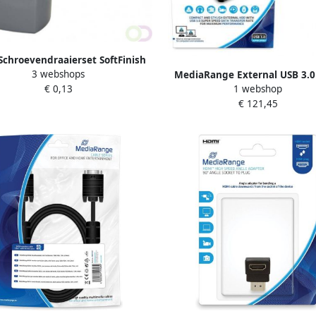
Schroevendraaierset SoftFinish
3 webshops
sleufkop Â PhillipsÂ 6
MediaRange External USB 3.0
€ 0,13
1 webshop
deligÂ metÂ doorgaande
Disk Drive HDD 2TB silve
€ 121,45
zeskantschacht en
sieveÂ stalenÂ kap(21250 )