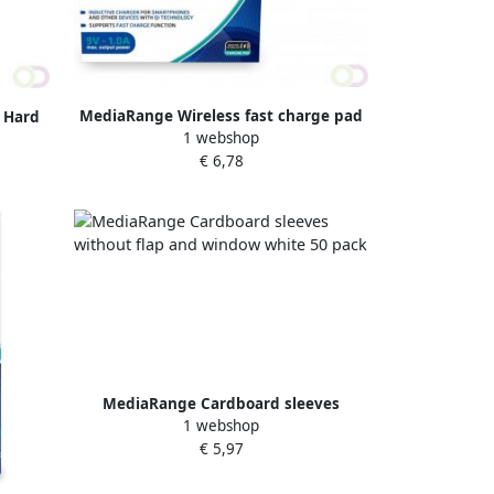
MediaRange Wireless fast charge pad
 Hard
1 webshop
for smartphones black
r
€ 6,78
MediaRange Cardboard sleeves
1 webshop
without flap and window white 50
€ 5,97
pack