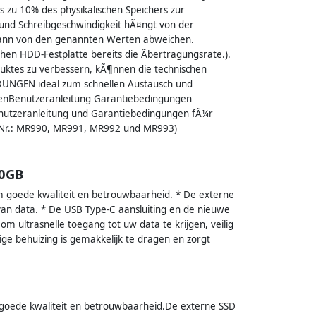
is zu 10% des physikalischen Speichers zur
 und Schreibgeschwindigkeit hÃ¤ngt von der
 kann von den genannten Werten abweichen.
hen HDD-Festplatte bereits die Ãbertragungsrate.).
uktes zu verbessern, kÃ¶nnen die technischen
NGEN ideal zum schnellen Austausch und
tenBenutzeranleitung Garantiebedingungen
enutzeranleitung und Garantiebedingungen fÃ¼r
t.Nr.: MR990, MR991, MR992 und MR993)
40GB
goede kwaliteit en betrouwbaarheid. * De externe
n van data. * De USB Type-C aansluiting en de nieuwe
m ultrasnelle toegang tot uw data te krijgen, veilig
ge behuizing is gemakkelijk te dragen en zorgt
oede kwaliteit en betrouwbaarheid.De externe SSD