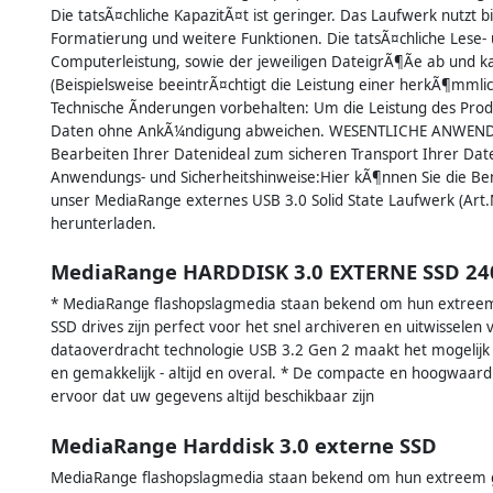
Die tatsÃ¤chliche KapazitÃ¤t ist geringer. Das Laufwerk nutzt b
Formatierung und weitere Funktionen. Die tatsÃ¤chliche Lese-
Computerleistung, sowie der jeweiligen DateigrÃ¶Ãe ab und
(Beispielsweise beeintrÃ¤chtigt die Leistung einer herkÃ¶mmlic
Technische Ãnderungen vorbehalten: Um die Leistung des Prod
Daten ohne AnkÃ¼ndigung abweichen. WESENTLICHE ANWENDU
Bearbeiten Ihrer Datenideal zum sicheren Transport Ihrer Da
Anwendungs- und Sicherheitshinweise:Hier kÃ¶nnen Sie die B
unser MediaRange externes USB 3.0 Solid State Laufwerk (Ar
herunterladen.
MediaRange HARDDISK 3.0 EXTERNE SSD 2
* MediaRange flashopslagmedia staan bekend om hun extreem 
SSD drives zijn perfect voor het snel archiveren en uitwissele
dataoverdracht technologie USB 3.2 Gen 2 maakt het mogelijk o
en gemakkelijk - altijd en overal. * De compacte en hoogwaardi
ervoor dat uw gegevens altijd beschikbaar zijn
MediaRange Harddisk 3.0 externe SSD
MediaRange flashopslagmedia staan bekend om hun extreem g