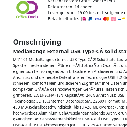
Verzendkosten: Gratis (vanaf €150)
Retourneren: 14 dagen
Levertijd: Voor 19:00 besteld, volgende d
Betaalmethodes:
Omschrijving
MediaRange External USB Type-CÂ solid stat
MR1101 MediaRange externes USB Type-CÂ® Solid State Laufwe
Speichermedien stehen fÃ¼r ein HÃ¶chstmaÃ an QualitÃ¤t und
eignen sich hervorragend zum blitzschnellen Archivieren und
Anschluss und die neuste Datentransfer Technologie USB 3.2 Ge
schnellen, komfortablen und sicheren Zugriff auf Ihre Daten u
kompakten GrÃ¶Ãe des hochwertigen GehÃ¤uses, lassen sich I
griffbereit. EIGENSCHAFTEN KapazitÃ¤t: 240GBAnschluss: USB
Technologie: 3D TLCInterner Datenbus: SMI 2258XTFormat: M.2 
450 MB/sSchreibgeschwindigkeit: bis zu 420 MB/sVerpackung: 1
hochwertiges Aluminium GehÃ¤uselanganhaltende Archivierungs
gÃ¤ngigen Betriebssystemeninklusive USB-A auf USB Type-C Da
USB-A auf USB-CAbmessungen (ca.): 100 x 29.4 x 9mmNettogewic