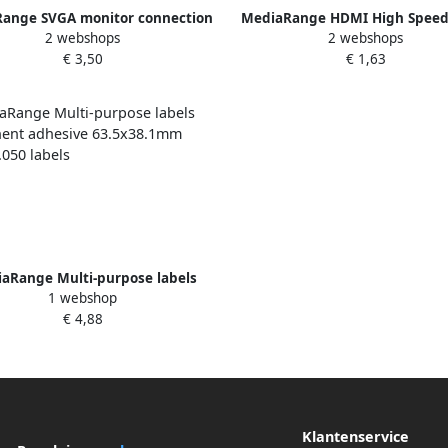
ange SVGA monitor connection
MediaRange HDMI High Speed
2 webshops
2 webshops
with ferrite cores VGA VGA 1.8m
adapter 90 graden Contrast
€ 3,50
€ 1,63
black
stekker
aRange Multi-purpose labels
1 webshop
anent adhesive 63.5x38.1mm
€ 4,88
white 1.050 labels
Klantenservice