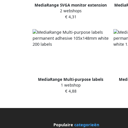
MediaRange SVGA monitor extension
MediaR
2 webshops
cable with ferrite cores VGA plug VGA
cable 
€ 4,31
socket 1.8m black
MediaRange Multi-purpose labels
Medi
1 webshop
permanent adhesive 105x148mm
perm
€ 4,88
white 200 labels
Populaire
categorieën