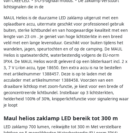
van CREE-LED. * S-O-S-signaal modus. * De zaklamp verstuurt
lichtsignalen die in de
MAUL Helios is de duurzame LED zaklamp uitgerust met een
oplaadbare accu, uitermate geschikt voor professioneel gebruik
buiten, sterke lichtbundel en van hoogwaardige kwaliteit met een
lengte van 23 cm . Je geniet van hoge lichtsterkte in een breed
veld met een lange levensduur. Geschikt voor buiten tijdens het
wandelen, jagen, speurtochten en of op de camping. De MAUL
Helios is spatwaterdicht, waterbestendig volgens de EU-norm
IPX4. De MAUL Helios wordt geleverd op een blisterkaart incl. 2 x
3, 7 V Li-lon accu, type 18650. Een extra accu is na te bestellen
met artikelnummer 1388457. Deze is op te laden met de
acculader met artikelnummer 1388458. Voorzien van een
draaibare lichtkop met zoom-functie, je kiest voor een brede of
geconcentreerde lichtbundel. Instelbaar op 3 lichtsterkten,
helderheid 100% of 30%, knipperlichtfunctie voor signalering waar
je loopt
Maul helios zaklamp LED bereik tot 300 m
LED zaklamp 700 lumen, reikwijdte tot 300 m Met verstelbare