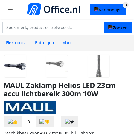
Elektronica
Batterijen
Maul
MAUL Zaklamp Helios LED 23cm
accu lichtbereik 300m 10W
0
Beschikbaar voor
tot
bij
shops:
49,67
80,09
3