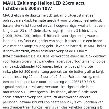
MAUL Zaklamp Helios LED 23cm accu
lichtbereik 300m 10W
MAULhelios is de duurzame LED zaklamp uitgerust met een
oplaadbare akku.Uitermate geschikt voor professioneel gebruik
buiten, sterke lichtbundel en van hoogwaardige kwaliteit met een
lengte van 23 cm.5 Gebruikersmogelijkheden ; 3 lichtniveaus
(100%, 30%, 10%), knipperlichtfunctie voor signalering waar u
loopt en SOS-functie.U geniet van hoge lichtsterkte in een breed
veld met een lange en lang gebruik van de batterij.De MAULhelios
is spatwaterdicht, waterbestendig volgens de EU-norm
IPX4.Oplaadbaar: De MAULhelios wordt geleverd incl.Ook geschikt
voor buiten tijdens het wandelen, jagen, speurtochten en of op de
camping.Lichtbundel 700 lumen, helder wit daglicht, grote
reikwijdte tot 300 meter.Lang gebruik van de batterij, afhankelijk
van de instelling 20 uur, 5 uur of , 2, 5 uur.Extreem zuinig, met
een optimale prestatie door toepassing van CREE-LED.S-O-S-
signaal modus.De zaklamp verstuurt lichtsignalen die in de
morsecode S-O-S weergeven.Flits-signaal, alarm functie.Door
snelle achtereenvolgende lichtfluctuaties worden andere
personen, gewaarschuwd.Kop heeft een Ø 6, 3 cm, voorzien van
een draaicentreer functie, lens is van glas.Reflektor opening is Ø