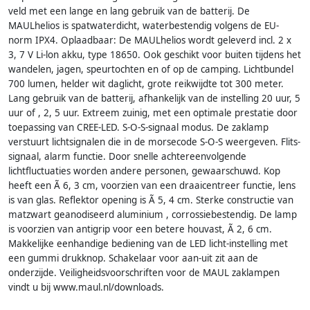
veld met een lange en lang gebruik van de batterij. De
MAULhelios is spatwaterdicht, waterbestendig volgens de EU-
norm IPX4. Oplaadbaar: De MAULhelios wordt geleverd incl. 2 x
3, 7 V Li-lon akku, type 18650. Ook geschikt voor buiten tijdens het
wandelen, jagen, speurtochten en of op de camping. Lichtbundel
700 lumen, helder wit daglicht, grote reikwijdte tot 300 meter.
Lang gebruik van de batterij, afhankelijk van de instelling 20 uur, 5
uur of , 2, 5 uur. Extreem zuinig, met een optimale prestatie door
toepassing van CREE-LED. S-O-S-signaal modus. De zaklamp
verstuurt lichtsignalen die in de morsecode S-O-S weergeven. Flits-
signaal, alarm functie. Door snelle achtereenvolgende
lichtfluctuaties worden andere personen, gewaarschuwd. Kop
heeft een Ã 6, 3 cm, voorzien van een draaicentreer functie, lens
is van glas. Reflektor opening is Ã 5, 4 cm. Sterke constructie van
matzwart geanodiseerd aluminium , corrossiebestendig. De lamp
is voorzien van antigrip voor een betere houvast, Ã 2, 6 cm.
Makkelijke eenhandige bediening van de LED licht-instelling met
een gummi drukknop. Schakelaar voor aan-uit zit aan de
onderzijde. Veiligheidsvoorschriften voor de MAUL zaklampen
vindt u bij www.maul.nl/downloads.