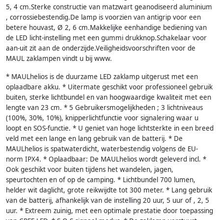
5, 4 cm.Sterke constructie van matzwart geanodiseerd aluminium
, corrossiebestendig.De lamp is voorzien van antigrip voor een
betere houvast, Ø 2, 6 cm.Makkelijke eenhandige bediening van
de LED licht-instelling met een gummi drukknop.Schakelaar voor
aan-uit zit aan de onderzijde.Veiligheidsvoorschriften voor de
MAUL zaklampen vindt u bij www.
* MAULhelios is de duurzame LED zaklamp uitgerust met een
oplaadbare akku. * Uitermate geschikt voor professioneel gebruik
buiten, sterke lichtbundel en van hoogwaardige kwaliteit met een
lengte van 23 cm. * 5 Gebruikersmogelijkheden ; 3 lichtniveaus
(100%, 30%, 10%), knipperlichtfunctie voor signalering waar u
loopt en SOS-functie. * U geniet van hoge lichtsterkte in een breed
veld met een lange en lang gebruik van de batterij. * De
MAULhelios is spatwaterdicht, waterbestendig volgens de EU-
norm IPX4. * Oplaadbaar: De MAULhelios wordt geleverd incl. *
Ook geschikt voor buiten tijdens het wandelen, jagen,
speurtochten en of op de camping. * Lichtbundel 700 lumen,
helder wit daglicht, grote reikwijdte tot 300 meter. * Lang gebruik
van de batterij, afhankelijk van de instelling 20 uur, 5 uur of , 2, 5
uur. * Extreem zuinig, met een optimale prestatie door toepassing