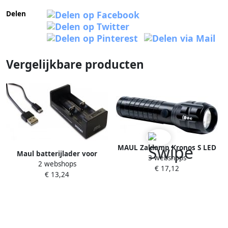
Delen
Vergelijkbare producten
MAUL Zaklamp Kronos S LED
Maul batterijlader voor
3 webshops
14cm lichtbereik 196m 3W
2 webshops
batterij van zaklamp helios
€ 17,12
€ 13,24
(refs. 8187790 en 8188590)