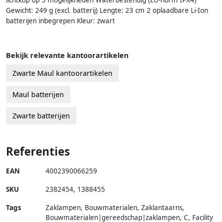
lichtkop op 5 mogelijkheden Waterbestendig (EU-norm IPX4)
Gewicht: 249 g (excl. batterij) Lengte: 23 cm 2 oplaadbare Li-Ion
batterijen inbegrepen Kleur: zwart
Bekijk relevante kantoorartikelen
Zwarte Maul kantoorartikelen
Maul batterijen
Zwarte batterijen
Referenties
EAN
4002390066259
SKU
2382454
,
1388455
Tags
Zaklampen, Bouwmaterialen, Zaklantaarns,
Bouwmaterialen|gereedschap|zaklampen, C, Facility