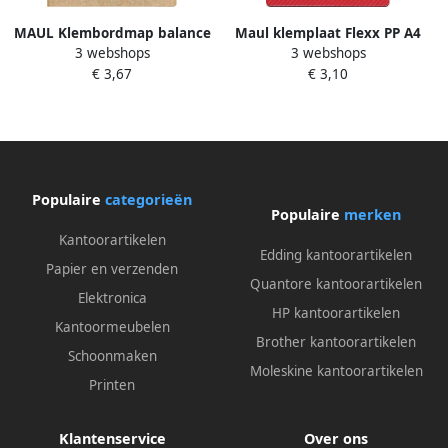
MAUL Klembordmap balance
Maul klemplaat Flexx PP A4
3 webshops
3 webshops
A4 staand sterk 3mm karton
staand rood
€ 3,67
€ 3,10
met houtstructuur
Populaire
categorieën
Populaire
merken
Kantoorartikelen
Edding kantoorartikelen
Papier en verzenden
Quantore kantoorartikelen
Elektronica
HP kantoorartikelen
Kantoormeubelen
Brother kantoorartikelen
Schoonmaken
Moleskine kantoorartikelen
Printen
Klantenservice
Over ons